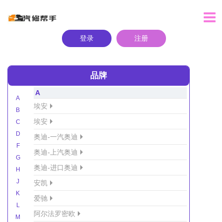
登录
注册
品牌
A
A
埃安
B
埃安
C
D
奥迪-一汽奥迪
F
奥迪-上汽奥迪
G
奥迪-进口奥迪
H
J
安凯
K
爱驰
L
阿尔法罗密欧
M