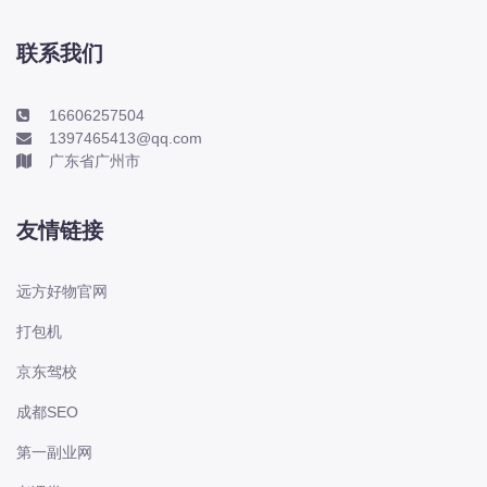
本田-海外本田
标致
联系我们
标致
标致-进口
16606257504
1397465413@qq.com
比亚迪
广东省广州市
比亚迪
比亚迪-海外版
友情链接
比亚迪商用车
比速
远方好物官网
C
打包机
传祺
京东驾校
创维
昌河
成都SEO
曹操
第一副业网
长丰猎豹