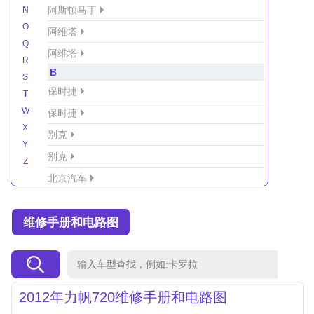
阿斯顿马丁
N
O
阿维塔
Q
阿维塔
R
B
S
保时捷
T
W
保时捷
X
别克
Y
别克
Z
北京汽车
北京汽车/北汽绅宝
维修手册和电路图
北京越野车
北汽-新能源
北汽制造
北汽威旺
2012年力帆720维修手册和电路图
北汽幻速