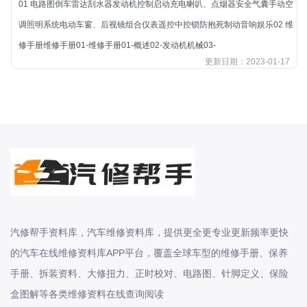
01 电路图倒车雷达刮水器发动机控制启动充电喇叭、点烟器安全气囊手动空
北汽新能源
调照明系统电动车窗、后视镜组合仪表遥控中控锁防抱死制动音响娱乐02 维
北汽瑞翔
修手册维修手册01-维修手册01-概述02-发动机机械03-
北汽绅宝
更新日期：2023-01-17
奔腾
奔腾
奔驰
宝沃
宝马
宝骏
宝骏
宾利
汽修帮手资料库，汽车维修资料库，提供更全更专业更新频率更快
本田
的汽车在线维修资料库APP平台，覆盖全球车型的维修手册、保养
本田-东风本田
手册、拆装资料、大修扭力、正时校对、电路图、针脚定义、保险
本田-广州本田
盒图解等各类维修资料在线查询阅读