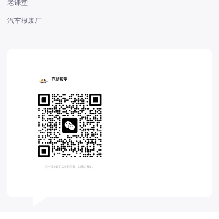
老课堂
长城
汽车报废厂
长安
长安-凯程
长安-欧尚
长安-睿行
长安-跨越
D
DS
DS
DS-进口
东南
东风富康
东风小康
东风景逸
东风纳米