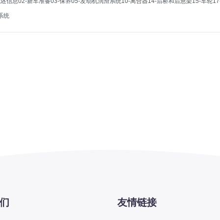
-概述信息02-新车准备03-保养05-发动机润滑系统10-离合器14-后桥和后悬架15-车轮
系统
们
友情链接