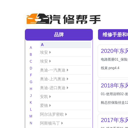
品牌
维修手册和
A
A
2020年
埃安
B
电路图册01_保险丝
埃安
C
线束.png4.4
D
奥迪-一汽奥迪
F
奥迪-上汽奥迪
G
2018年
奥迪-进口奥迪
H
01-使用说明02
J
安凯
K
舱总控保险丝盒12
爱驰
L
阿尔法罗密欧
M
2017年
阿斯顿马丁
N