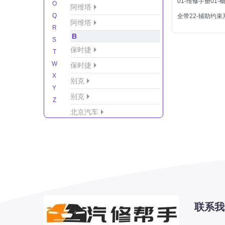
01-维修手册01
O
阿维塔
Q
全带22-辅助约束
阿维塔
R
B
S
保时捷
T
W
保时捷
X
别克
Y
别克
Z
北京汽车
北京汽车/北汽绅宝
北京越野车
北汽-新能源
北汽制造
北汽威旺
北汽幻速
联系我
北汽新能源