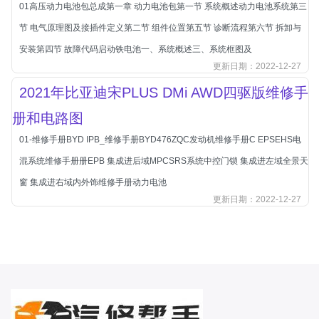
01高压动力电池包总成第一章 动力电池包第一节 系统概述动力电池系统第三
长城
节 电气原理图及接插件定义第二节 组件位置第五节 诊断流程第六节 拆卸与
长安
安装第四节 故障代码启动铁电池一、系统概述三、系统框图及
长安-凯程
更新日期：2022-12-27
长安-欧尚
2021年比亚迪宋PLUS DMi AWD四驱版维修手
长安-睿行
册和电路图
长安-跨越
01-维修手册BYD IPB_维修手册BYD476ZQC发动机维修手册C EPSEHS电
D
混系统维修手册册EPB 集成进后域MPCSRS系统中控门锁 集成进左域全景天
DS
窗 集成进右域内外饰维修手册动力电池
DS
更新日期：2022-12-27
DS-进口
东南
东风富康
东风小康
东风景逸
东风纳米