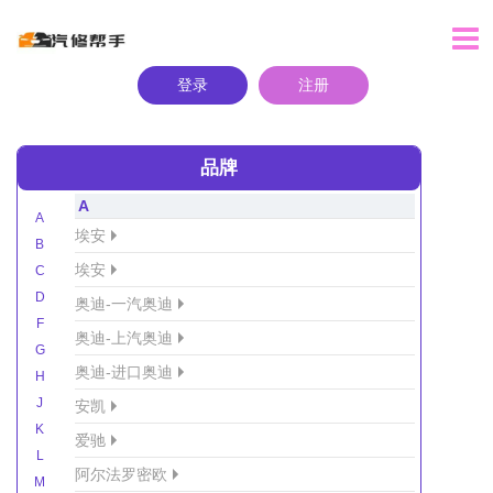
登录
注册
品牌
A
A
埃安
B
埃安
C
D
奥迪-一汽奥迪
F
奥迪-上汽奥迪
G
奥迪-进口奥迪
H
J
安凯
K
爱驰
L
阿尔法罗密欧
M