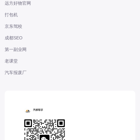
远方好物官网
电动屋
道奇
打包机
F
京东驾校
丰田-一汽丰田
成都SEO
丰田-一汽丰田
第一副业网
丰田-广汽丰田
丰田-广汽丰田
老课堂
丰田-海外丰田
汽车报废厂
丰田-进口丰田
方程豹
枫叶
法拉利
福特
福特
福特-江铃福特