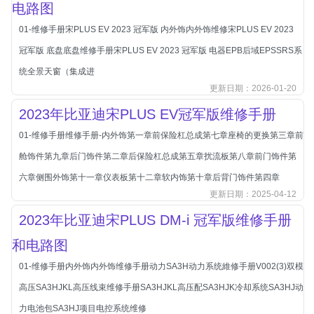
电路图
北汽新能源
01-维修手册宋PLUS EV 2023 冠军版 内外饰内外饰维修宋PLUS EV 2023
北汽瑞翔
冠军版 底盘底盘维修手册宋PLUS EV 2023 冠军版 电器EPB后域EPSSRS系
北汽绅宝
统全景天窗（集成进
奔腾
更新日期：2026-01-20
奔腾
2023年比亚迪宋PLUS EV冠军版维修手册
奔驰
01-维修手册维修手册-内外饰第一章前保险杠总成第七章座椅的更换第三章前
宝沃
舱饰件第九章后门饰件第二章后保险杠总成第五章扰流板第八章前门饰件第
宝马
六章侧围外饰第十一章仪表板第十二章软内饰第十章后背门饰件第四章
宝骏
更新日期：2025-04-12
宝骏
2023年比亚迪宋PLUS DM-i 冠军版维修手册
宾利
和电路图
本田
01-维修手册内外饰内外饰维修手册动力SA3H动力系统維修手册V002(3)双模
本田-东风本田
高压SA3HJKL高压线束维修手册SA3HJKL高压配SA3HJK冷却系统SA3HJ动
本田-广州本田
力电池包SA3HJ项目电控系统维修