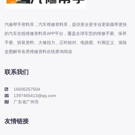
东风股份
东风菱智
汽修帮手资料库，汽车维修资料库，提供更全更专业更新频率更快
东风轻型新能源
的汽车在线维修资料库APP平台，覆盖全球车型的维修手册、保养
东风风光
手册、拆装资料、大修扭力、正时校对、电路图、针脚定义、保险
东风风度
盒图解等各类维修资料在线查询阅读
东风风神
东风风行
联系我们
大乘
大众-一汽大众
16606257504
大众-上汽大众
1397465413@qq.com
大众-江淮大众
广东省广州市
大众-进口大众
友情链接
大力牛魔王
大通