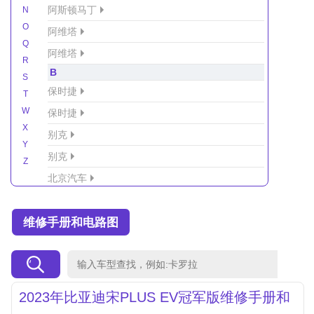
阿斯顿马丁
N
O
阿维塔
Q
阿维塔
R
B
S
保时捷
T
W
保时捷
X
别克
Y
别克
Z
北京汽车
北京汽车/北汽绅宝
维修手册和电路图
北京越野车
北汽-新能源
北汽制造
北汽威旺
2023年比亚迪宋PLUS EV冠军版维修手册和
北汽幻速