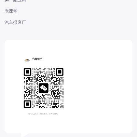
长城
老课堂
长安
汽车报废厂
长安-凯程
长安-欧尚
长安-睿行
长安-跨越
D
DS
DS
DS-进口
东南
东风富康
东风小康
东风景逸
东风纳米