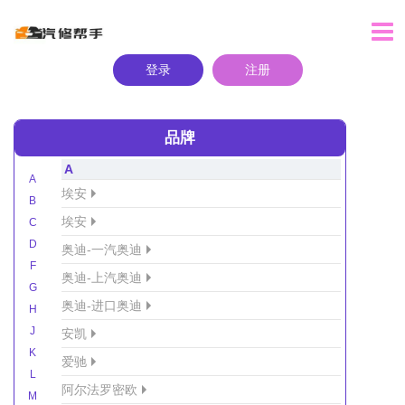
登录
注册
品牌
A
A
埃安
B
埃安
C
D
奥迪-一汽奥迪
F
奥迪-上汽奥迪
G
奥迪-进口奥迪
H
J
安凯
K
爱驰
L
阿尔法罗密欧
M