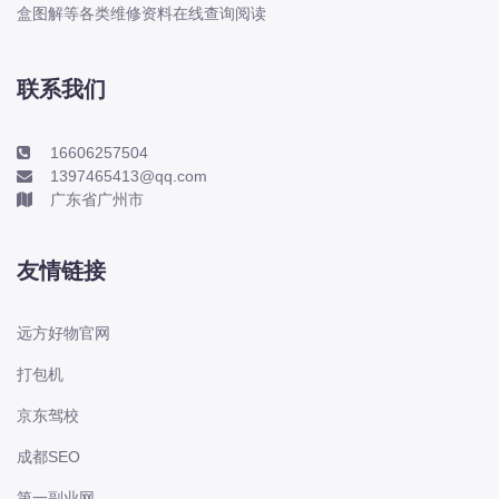
本田-海外本田
盒图解等各类维修资料在线查询阅读
标致
标致
联系我们
标致-进口
比亚迪
16606257504
1397465413@qq.com
比亚迪
广东省广州市
比亚迪-海外版
比亚迪商用车
友情链接
比速
C
远方好物官网
传祺
打包机
创维
京东驾校
昌河
曹操
成都SEO
长丰猎豹
第一副业网