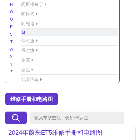
阿斯顿马丁
N
O
阿维塔
Q
阿维塔
R
B
S
保时捷
T
W
保时捷
X
别克
Y
别克
Z
北京汽车
北京汽车/北汽绅宝
维修手册和电路图
北京越野车
北汽-新能源
北汽制造
北汽威旺
2024年蔚来ET5维修手册和电路图
北汽幻速