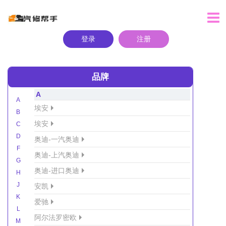
登录
注册
品牌
A
A
埃安
B
埃安
C
D
奥迪-一汽奥迪
F
奥迪-上汽奥迪
G
奥迪-进口奥迪
H
J
安凯
K
爱驰
L
阿尔法罗密欧
M