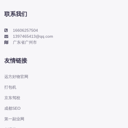
本田-海外本田
标致
联系我们
标致
标致-进口
16606257504
1397465413@qq.com
比亚迪
广东省广州市
比亚迪
比亚迪-海外版
友情链接
比亚迪商用车
比速
远方好物官网
C
打包机
传祺
京东驾校
创维
昌河
成都SEO
曹操
第一副业网
长丰猎豹