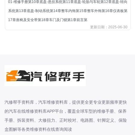
01-维修手册第10章底盘-悬挂系统第11章底盘-轮胎与车轮第12章底盘-转向
北汽新能源
系统第13章底盘-制动系统第14章整车内饰第15章整车外饰第16章仪表板第
北汽瑞翔
17章座椅及安全带第18章车门及门锁第1章前言第
北汽绅宝
更新日期：2025-06-30
奔腾
奔腾
奔驰
宝沃
宝马
宝骏
宝骏
宾利
汽修帮手资料库，汽车维修资料库，提供更全更专业更新频率更快
本田
的汽车在线维修资料库APP平台，覆盖全球车型的维修手册、保养
本田-东风本田
手册、拆装资料、大修扭力、正时校对、电路图、针脚定义、保险
本田-广州本田
盒图解等各类维修资料在线查询阅读