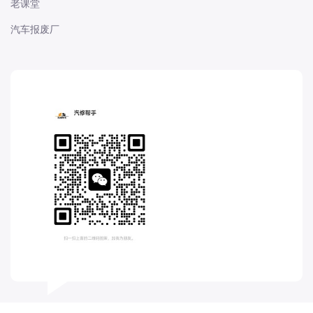
老课堂
长城
汽车报废厂
长安
长安-凯程
长安-欧尚
长安-睿行
长安-跨越
D
DS
DS
DS-进口
东南
东风富康
东风小康
东风景逸
东风纳米