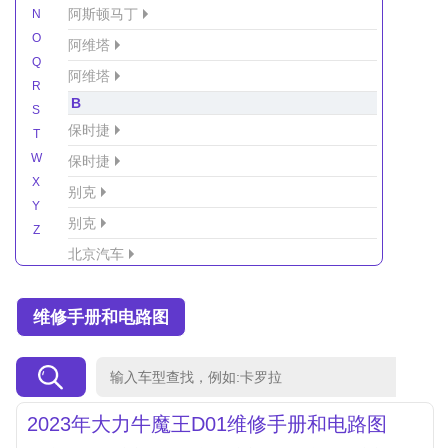
阿斯顿马丁
N
O
阿维塔
Q
阿维塔
R
B
S
保时捷
T
W
保时捷
X
别克
Y
别克
Z
北京汽车
北京汽车/北汽绅宝
维修手册和电路图
北京越野车
北汽-新能源
北汽制造
北汽威旺
2023年大力牛魔王D01维修手册和电路图
北汽幻速