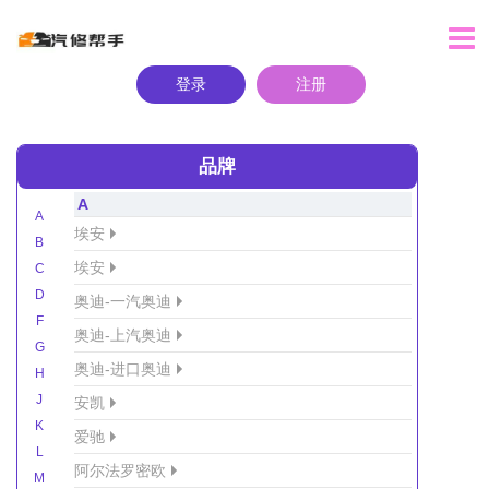
登录
注册
品牌
A
A
埃安
B
埃安
C
D
奥迪-一汽奥迪
F
奥迪-上汽奥迪
G
奥迪-进口奥迪
H
J
安凯
K
爱驰
L
阿尔法罗密欧
M