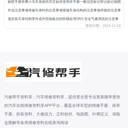
钣喷手册奔腾小马车身损伤导言如何使用本手册一般信息标记焊点标记插图
北汽新能源
作业注意事项维修车身时的注意事项维修车身结构的注意事项焊接的注意事
北汽瑞翔
项安装车身结构零件或外部面板后的防锈处理SRS 安全气囊系统的注意事
北汽绅宝
更新日期：2024-11-02
奔腾
奔腾
奔驰
宝沃
宝马
宝骏
宝骏
宾利
汽修帮手资料库，汽车维修资料库，提供更全更专业更新频率更快
本田
的汽车在线维修资料库APP平台，覆盖全球车型的维修手册、保养
本田-东风本田
手册、拆装资料、大修扭力、正时校对、电路图、针脚定义、保险
本田-广州本田
盒图解等各类维修资料在线查询阅读