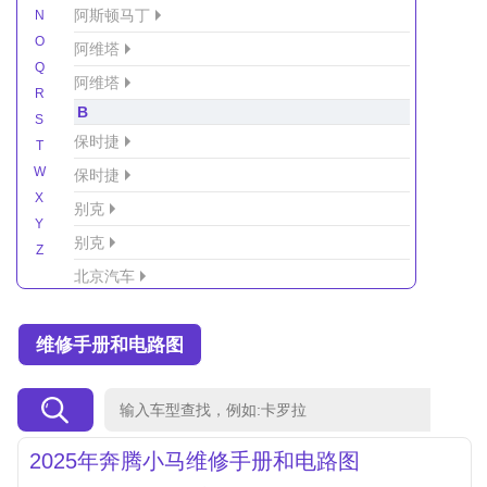
阿斯顿马丁
N
O
阿维塔
Q
阿维塔
R
B
S
保时捷
T
W
保时捷
X
别克
Y
别克
Z
北京汽车
北京汽车/北汽绅宝
维修手册和电路图
北京越野车
北汽-新能源
北汽制造
北汽威旺
2025年奔腾小马维修手册和电路图
北汽幻速