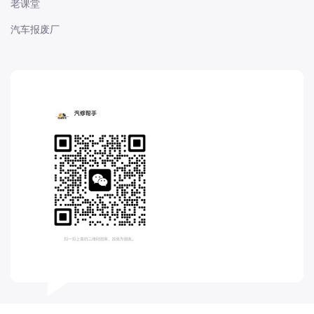
老课堂
长城
汽车报废厂
长安
长安-凯程
长安-欧尚
长安-睿行
长安-跨越
D
DS
DS
DS-进口
东南
东风富康
东风小康
东风景逸
东风纳米