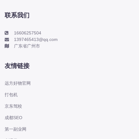
本田-海外本田
标致
联系我们
标致
标致-进口
16606257504
1397465413@qq.com
比亚迪
广东省广州市
比亚迪
比亚迪-海外版
友情链接
比亚迪商用车
比速
远方好物官网
C
打包机
传祺
京东驾校
创维
昌河
成都SEO
曹操
第一副业网
长丰猎豹