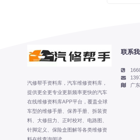
北汽瑞翔
北汽绅宝
奔腾
奔腾
奔驰
联系我
宝沃
宝马
166
宝骏
139
汽修帮手资料库，汽车维修资料库，
宝骏
广
提供更全更专业更新频率更快的汽车
宾利
在线维修资料库APP平台，覆盖全球
本田
车型的维修手册、保养手册、拆装资
本田-东风本田
料、大修扭力、正时校对、电路图、
本田-广州本田
针脚定义、保险盒图解等各类维修资
本田-海外本田
料在线查询阅读