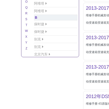
O
阿维塔
2013-20
Q
阿维塔
R
维修手册机械发
B
S
动变速箱变速箱支
保时捷
T
W
保时捷
2013-20
X
别克
Y
维修手册机械发
别克
Z
动变速箱变速箱支
北京汽车
北京汽车/北汽绅宝
2013-20
北京越野车
维修手册机械发
北汽-新能源
动变速箱变速箱支
北汽制造
北汽威旺
2012年DS
北汽幻速
维修手册 4S原
北汽新能源