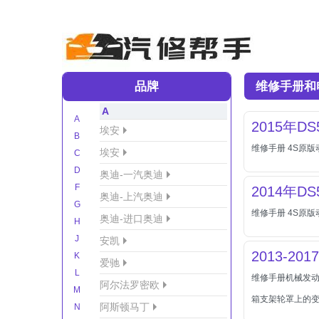
品牌
维修手册和
A
A
2015年D
埃安
B
维修手册 4S原
埃安
C
D
奥迪-一汽奥迪
F
2014年D
奥迪-上汽奥迪
G
维修手册 4S原
奥迪-进口奥迪
H
J
安凯
2013-20
K
爱驰
L
维修手册机械发
阿尔法罗密欧
M
箱支架轮罩上的变速
阿斯顿马丁
N