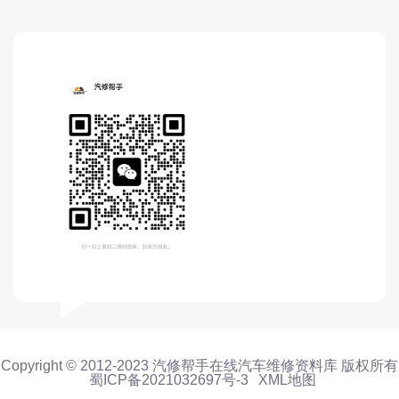
福特-江铃福特
福田-奥铃
福田-时代
福田-欧马可
福田汽车
菲亚特
飞凡
飞碟
G
GMC
国机智骏
观致
高合
Copyright © 2012-2023 汽修帮手在线汽车维修资料库 版权所有
H
蜀ICP备2021032697号-3
XML地图
Hyper 昊铂