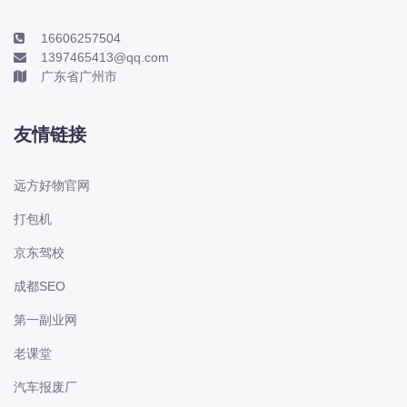
电动屋
16606257504
道奇
1397465413@qq.com
F
广东省广州市
丰田-一汽丰田
丰田-一汽丰田
友情链接
丰田-广汽丰田
丰田-广汽丰田
远方好物官网
丰田-海外丰田
打包机
丰田-进口丰田
京东驾校
方程豹
成都SEO
枫叶
法拉利
第一副业网
福特
老课堂
福特
汽车报废厂
福特-江铃福特