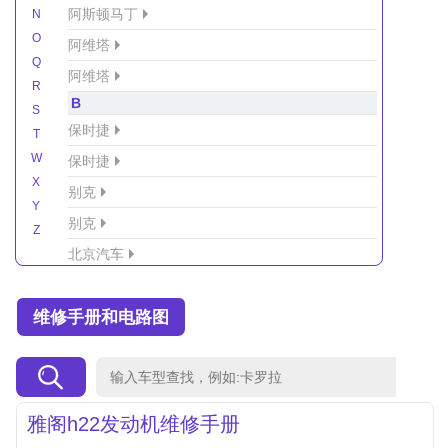
阿斯顿马丁
N
O
阿维塔
Q
阿维塔
R
B
S
保时捷
T
W
保时捷
X
别克
Y
别克
Z
北京汽车
北京汽车/北汽绅宝
维修手册和电路图
北京越野车
北汽-新能源
北汽制造
北汽威旺
雅阁h22发动机维修手册
北汽幻速