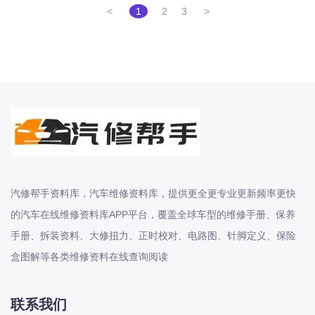
<
1
2
3
>
东风股份
东风菱智
东风轻型新能源
东风风光
东风风度
东风风神
东风风行
大乘
汽修帮手资料库，汽车维修资料库，提供更全更专业更新频率更快
大众-一汽大众
的汽车在线维修资料库APP平台，覆盖全球车型的维修手册、保养
大众-上汽大众
手册、拆装资料、大修扭力、正时校对、电路图、针脚定义、保险
大众-江淮大众
盒图解等各类维修资料在线查询阅读
大众-进口大众
大力牛魔王
联系我们
大通