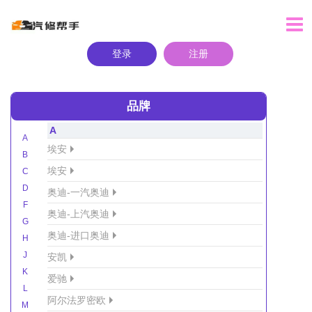
登录
注册
品牌
A
A
埃安
B
埃安
C
D
奥迪-一汽奥迪
F
奥迪-上汽奥迪
G
奥迪-进口奥迪
H
J
安凯
K
爱驰
L
阿尔法罗密欧
M