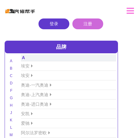
登录
注册
品牌
A
A
埃安
B
埃安
C
D
奥迪-一汽奥迪
F
奥迪-上汽奥迪
G
奥迪-进口奥迪
H
J
安凯
K
爱驰
L
阿尔法罗密欧
M