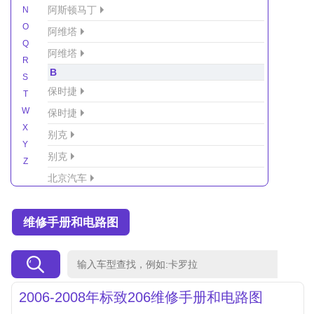
阿斯顿马丁
N
O
阿维塔
Q
阿维塔
R
B
S
保时捷
T
W
保时捷
X
别克
Y
别克
Z
北京汽车
北京汽车/北汽绅宝
维修手册和电路图
北京越野车
北汽-新能源
北汽制造
北汽威旺
2006-2008年标致206维修手册和电路图
北汽幻速