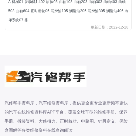
A-机械01-发动机1.402-缸体03-曲轴103-曲轴203-曲轴303-曲轴403-曲轴
北汽新能源
503-曲轴604-正时齿轮05-润滑油105-润滑油205-润滑油305-润滑油406-冷
北汽瑞翔
却系统07-排
北汽绅宝
更新日期：2022-12-28
奔腾
奔腾
奔驰
宝沃
宝马
宝骏
宝骏
宾利
汽修帮手资料库，汽车维修资料库，提供更全更专业更新频率更快
本田
的汽车在线维修资料库APP平台，覆盖全球车型的维修手册、保养
本田-东风本田
手册、拆装资料、大修扭力、正时校对、电路图、针脚定义、保险
本田-广州本田
盒图解等各类维修资料在线查询阅读