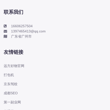
本田-海外本田
标致
联系我们
标致
标致-进口
16606257504
1397465413@qq.com
比亚迪
广东省广州市
比亚迪
比亚迪-海外版
友情链接
比亚迪商用车
比速
远方好物官网
C
打包机
传祺
京东驾校
创维
昌河
成都SEO
曹操
第一副业网
长丰猎豹