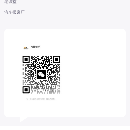
老课堂
长城
汽车报废厂
长安
长安-凯程
长安-欧尚
长安-睿行
长安-跨越
D
DS
DS
DS-进口
东南
东风富康
东风小康
东风景逸
东风纳米