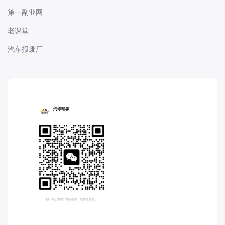
福特-江铃福特
第一副业网
福田-奥铃
老课堂
福田-时代
汽车报废厂
福田-欧马可
福田汽车
菲亚特
飞凡
飞碟
G
GMC
国机智骏
观致
高合
H
Hyper 昊铂