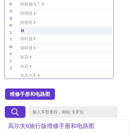
阿斯顿马丁
N
O
阿维塔
Q
阿维塔
R
B
S
保时捷
T
W
保时捷
X
别克
Y
别克
Z
北京汽车
北京汽车/北汽绅宝
维修手册和电路图
北京越野车
北汽-新能源
北汽制造
北汽威旺
高尔夫6旅行版维修手册和电路图
北汽幻速