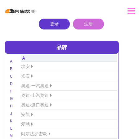
登录
注册
品牌
A
A
埃安
B
埃安
C
D
奥迪-一汽奥迪
F
奥迪-上汽奥迪
G
奥迪-进口奥迪
H
J
安凯
K
爱驰
L
阿尔法罗密欧
M