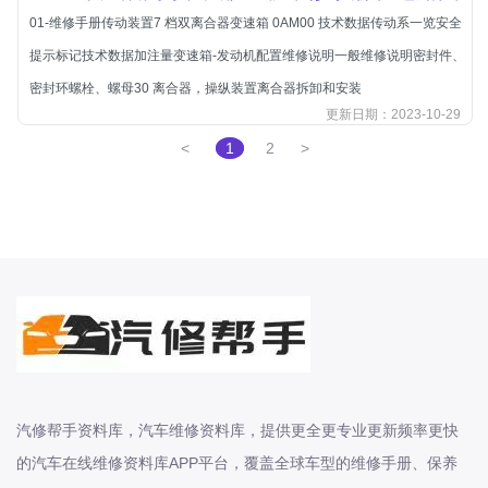
01-维修手册传动装置7 档双离合器变速箱 0AM00 技术数据传动系一览安全
东风股份
提示标记技术数据加注量变速箱-发动机配置维修说明一般维修说明密封件、
东风菱智
密封环螺栓、螺母30 离合器，操纵装置离合器拆卸和安装
东风轻型新能源
更新日期：2023-10-29
东风风光
<
1
2
>
东风风度
东风风神
东风风行
大乘
大众-一汽大众
大众-上汽大众
大众-江淮大众
大众-进口大众
汽修帮手资料库，汽车维修资料库，提供更全更专业更新频率更快
大力牛魔王
的汽车在线维修资料库APP平台，覆盖全球车型的维修手册、保养
大通