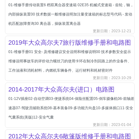
01-维修手册传动装置6 档双离合器变速箱 02E35 机械式变速箱 - 齿轮，轴，
长城
内部操纵装置00 技术数据一般维修说明加注量变速箱的标志型号代码 - 发动
长安
机匹配故障查询30 离合器，操纵装置离合器
长安-凯程
更新日期：2023-12-21
长安-欧尚
2019年大众高尔夫7旅行版维修手册和电路图
长安-睿行
01-维修手册01 安全- 及维修建议安全说明和维修说明00 技术参数安全提示
长安-跨越
维修说明事故车的评价动力螺丝刀的使用卡环在制冷剂回路上的作业备件、
D
DS
工作油液和消耗材料，内燃机车辆备件、运行材料和耗材密封件
更新日期：2023-10-29
DS
2014-2017年大众高尔夫(进口）电路图
DS-进口
01-12V插座02-自动空调03-便捷系统04-保险丝配置05-倒车摄像机06-前轴差
东南
速器07-驾驶员辅助系统08-基本装备09-多功能方向盘10-多媒体插口11-安全
东风富康
气囊系统(美版)12-安全气囊
东风小康
更新日期：2023-01-04
东风景逸
2012年大众高尔夫6敞篷版维修手册和电路图
东风纳米