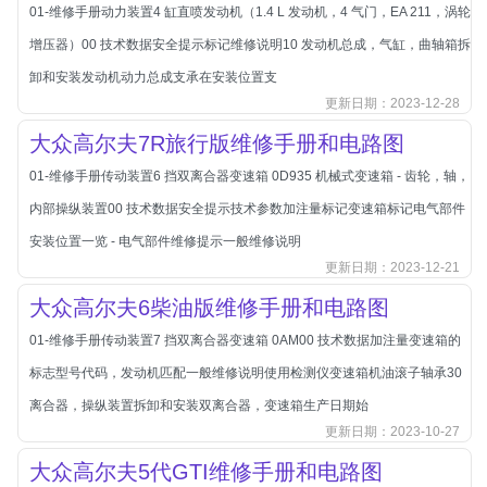
本田-海外本田
01-维修手册动力装置4 缸直喷发动机（1.4 L 发动机，4 气门，EA 211，涡轮
标致
增压器）00 技术数据安全提示标记维修说明10 发动机总成，气缸，曲轴箱拆
标致
卸和安装发动机动力总成支承在安装位置支
更新日期：2023-12-28
标致-进口
大众高尔夫7R旅行版维修手册和电路图
比亚迪
01-维修手册传动装置6 挡双离合器变速箱 0D935 机械式变速箱 - 齿轮，轴，
比亚迪
内部操纵装置00 技术数据安全提示技术参数加注量标记变速箱标记电气部件
比亚迪-海外版
安装位置一览 - 电气部件维修提示一般维修说明
比亚迪商用车
更新日期：2023-12-21
比速
大众高尔夫6柴油版维修手册和电路图
C
传祺
01-维修手册传动装置7 挡双离合器变速箱 0AM00 技术数据加注量变速箱的
创维
标志型号代码，发动机匹配一般维修说明使用检测仪变速箱机油滚子轴承30
昌河
离合器，操纵装置拆卸和安装双离合器，变速箱生产日期始
更新日期：2023-10-27
曹操
大众高尔夫5代GTI维修手册和电路图
长丰猎豹