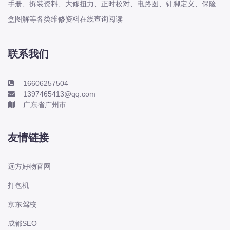
手册、拆装资料、大修扭力、正时校对、电路图、针脚定义、保险
电动屋
盒图解等各类维修资料在线查询阅读
道奇
F
丰田-一汽丰田
联系我们
丰田-一汽丰田
丰田-广汽丰田
16606257504
1397465413@qq.com
丰田-广汽丰田
广东省广州市
丰田-海外丰田
丰田-进口丰田
友情链接
方程豹
枫叶
远方好物官网
法拉利
打包机
福特
京东驾校
福特
成都SEO
福特-江铃福特