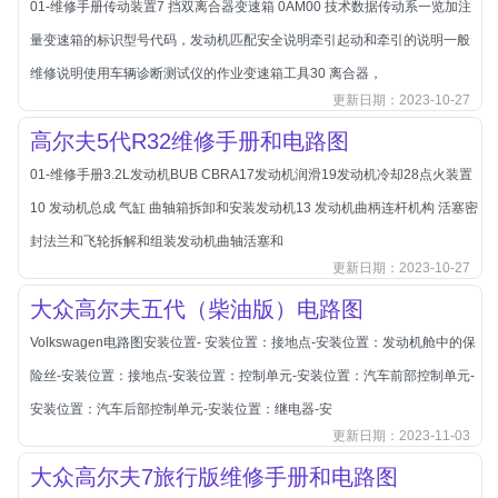
01-维修手册传动装置7 挡双离合器变速箱 0AM00 技术数据传动系一览加注
北汽新能源
量变速箱的标识型号代码，发动机匹配安全说明牵引起动和牵引的说明一般
北汽瑞翔
维修说明使用车辆诊断测试仪的作业变速箱工具30 离合器，
北汽绅宝
更新日期：2023-10-27
奔腾
高尔夫5代R32维修手册和电路图
奔腾
01-维修手册3.2L发动机BUB CBRA17发动机润滑19发动机冷却28点火装置
奔驰
10 发动机总成 气缸 曲轴箱拆卸和安装发动机13 发动机曲柄连杆机构 活塞密
宝沃
封法兰和飞轮拆解和组装发动机曲轴活塞和
宝马
更新日期：2023-10-27
宝骏
大众高尔夫五代（柴油版）电路图
宝骏
Volkswagen电路图安装位置- 安装位置：接地点-安装位置：发动机舱中的保
宾利
险丝-安装位置：接地点-安装位置：控制单元-安装位置：汽车前部控制单元-
本田
安装位置：汽车后部控制单元-安装位置：继电器-安
更新日期：2023-11-03
本田-东风本田
大众高尔夫7旅行版维修手册和电路图
本田-广州本田