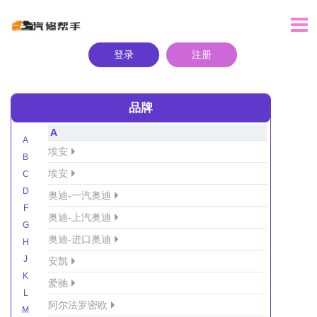
登录
注册
品牌
A
A
埃安
B
埃安
C
D
奥迪-一汽奥迪
F
奥迪-上汽奥迪
G
奥迪-进口奥迪
H
J
安凯
K
爱驰
L
阿尔法罗密欧
M