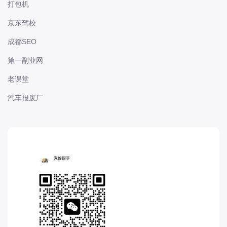
打包机
长城
京东驾校
长安
长安-凯程
成都SEO
长安-欧尚
第一副业网
长安-睿行
老课堂
长安-跨越
汽车报废厂
D
DS
DS
DS-进口
东南
东风富康
东风小康
东风景逸
东风纳米