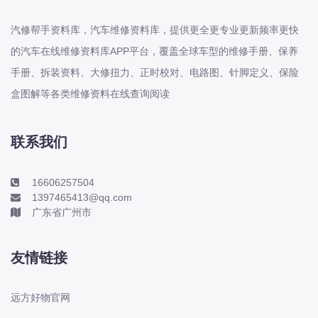
本田-海外本田
标致
汽修帮手资料库，汽车维修资料库，提供更全更专业更新频率更快
标致
的汽车在线维修资料库APP平台，覆盖全球车型的维修手册、保养
手册、拆装资料、大修扭力、正时校对、电路图、针脚定义、保险
标致-进口
盒图解等各类维修资料在线查询阅读
比亚迪
比亚迪
比亚迪-海外版
联系我们
比亚迪商用车
16606257504
比速
1397465413@qq.com
C
广东省广州市
传祺
创维
友情链接
昌河
曹操
远方好物官网
长丰猎豹