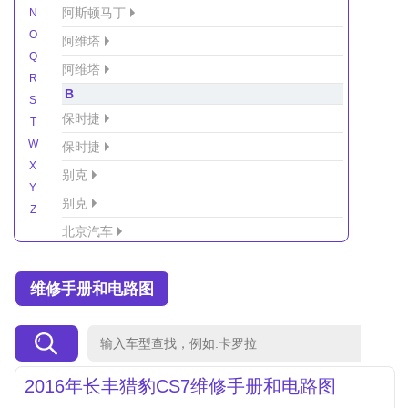
阿斯顿马丁
N
O
阿维塔
Q
阿维塔
R
B
S
保时捷
T
W
保时捷
X
别克
Y
别克
Z
北京汽车
北京汽车/北汽绅宝
维修手册和电路图
北京越野车
北汽-新能源
北汽制造
北汽威旺
2016年长丰猎豹CS7维修手册和电路图
北汽幻速