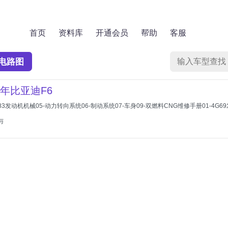
首页
资料库
开通会员
帮助
客服
电路图
10年比亚迪F6
-483发动机机械05-动力转向系统06-制动系统07-车身09-双燃料CNG维修手册01-4
与