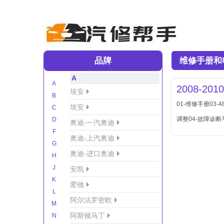
品牌
维修手册和
A
A
2008-20
埃安
B
01-维修手册03
埃安
C
调整04-故障诊断
D
奥迪-一汽奥迪
F
奥迪-上汽奥迪
G
奥迪-进口奥迪
H
J
安凯
K
爱驰
L
阿尔法罗密欧
M
阿斯顿马丁
N