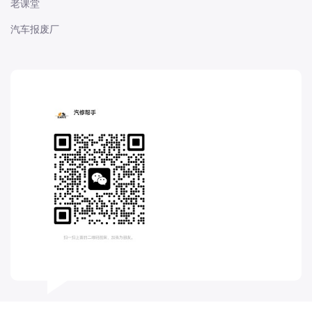
老课堂
长城
汽车报废厂
长安
长安-凯程
长安-欧尚
长安-睿行
长安-跨越
D
DS
DS
DS-进口
东南
东风富康
东风小康
东风景逸
东风纳米