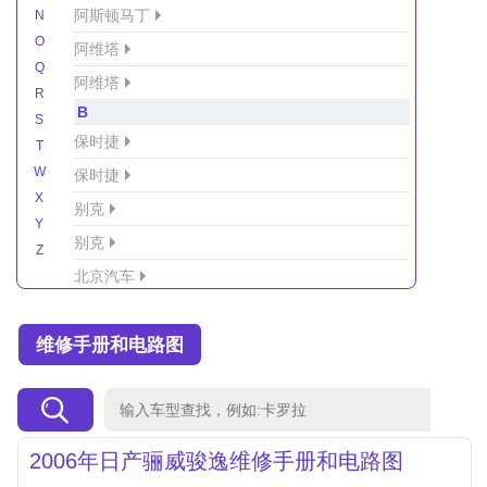
阿斯顿马丁
N
O
阿维塔
Q
阿维塔
R
B
S
保时捷
T
W
保时捷
X
别克
Y
别克
Z
北京汽车
北京汽车/北汽绅宝
维修手册和电路图
北京越野车
北汽-新能源
北汽制造
北汽威旺
2006年日产骊威骏逸维修手册和电路图
北汽幻速