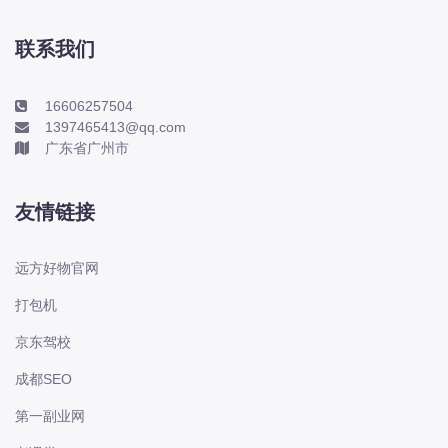
本田-海外本田
标致
联系我们
标致
标致-进口
16606257504
1397465413@qq.com
比亚迪
广东省广州市
比亚迪
比亚迪-海外版
友情链接
比亚迪商用车
比速
远方好物官网
C
打包机
传祺
京东驾校
创维
昌河
成都SEO
曹操
第一副业网
长丰猎豹