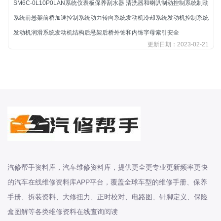
SM6C-0L10P0LAN系统仪表板保养刮水器 清洗器和喇叭制动控制系统制动
北汽新能源
系统前悬架前桥加速控制系统动力转向系统发动机冷却系统发动机控制系统
北汽瑞翔
发动机润滑系统发动机结构后悬架后桥外饰和内饰字母索引安全
北汽绅宝
更新日期：2023-02-21
奔腾
奔腾
奔驰
宝沃
宝马
宝骏
宝骏
宾利
汽修帮手资料库，汽车维修资料库，提供更全更专业更新频率更快
本田
的汽车在线维修资料库APP平台，覆盖全球车型的维修手册、保养
本田-东风本田
手册、拆装资料、大修扭力、正时校对、电路图、针脚定义、保险
本田-广州本田
盒图解等各类维修资料在线查询阅读