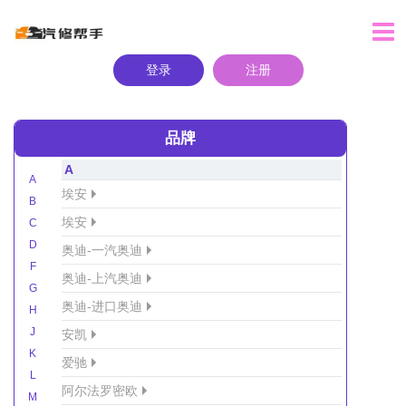
登录
注册
品牌
A
A
埃安
B
埃安
C
D
奥迪-一汽奥迪
F
奥迪-上汽奥迪
G
奥迪-进口奥迪
H
J
安凯
K
爱驰
L
阿尔法罗密欧
M