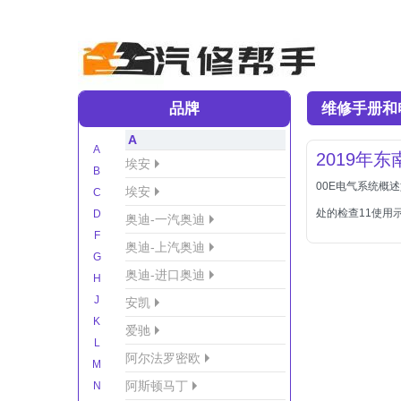
品牌
维修手册和
A
A
2019年
埃安
B
00E电气系统概
埃安
C
处的检查11使用
D
奥迪-一汽奥迪
F
奥迪-上汽奥迪
G
奥迪-进口奥迪
H
J
安凯
K
爱驰
L
阿尔法罗密欧
M
阿斯顿马丁
N