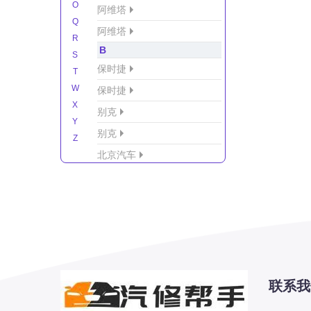
O
阿维塔
Q
阿维塔
R
B
S
保时捷
T
W
保时捷
X
别克
Y
别克
Z
北京汽车
北京汽车/北汽绅宝
北京越野车
北汽-新能源
北汽制造
北汽威旺
北汽幻速
联系我
北汽新能源