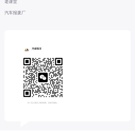
老课堂
长城
汽车报废厂
长安
长安-凯程
长安-欧尚
长安-睿行
长安-跨越
D
DS
DS
DS-进口
东南
东风富康
东风小康
东风景逸
东风纳米