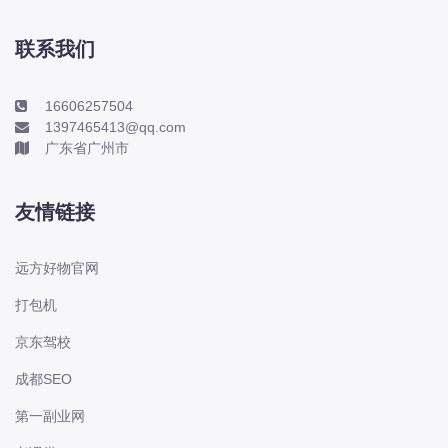
本田-海外本田
标致
联系我们
标致
标致-进口
16606257504
1397465413@qq.com
比亚迪
广东省广州市
比亚迪
比亚迪-海外版
友情链接
比亚迪商用车
比速
远方好物官网
C
打包机
传祺
京东驾校
创维
昌河
成都SEO
曹操
第一副业网
长丰猎豹