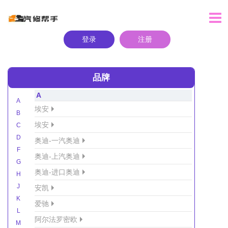
登录
注册
品牌
A
A
埃安
B
埃安
C
D
奥迪-一汽奥迪
F
奥迪-上汽奥迪
G
奥迪-进口奥迪
H
J
安凯
K
爱驰
L
阿尔法罗密欧
M