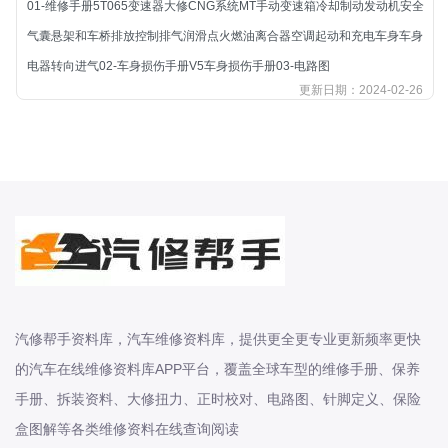
01-维修手册5T065变速器大修CNG系统MT手动变速箱冷却制动发动机安全
北汽新能源
气囊悬架和车桥排放控制排气润滑点火燃油离合器空调起动和充电车身车身
北汽瑞翔
电器转向进气02-车身损伤手册V5车身损伤手册03-电路图
北汽绅宝
更新日期：2024-02-26
奔腾
奔腾
奔驰
宝沃
宝马
宝骏
宝骏
宾利
汽修帮手资料库，汽车维修资料库，提供更全更专业更新频率更快
本田
的汽车在线维修资料库APP平台，覆盖全球车型的维修手册、保养
本田-东风本田
手册、拆装资料、大修扭力、正时校对、电路图、针脚定义、保险
本田-广州本田
盒图解等各类维修资料在线查询阅读