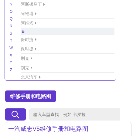
阿斯顿马丁
N
O
阿维塔
Q
阿维塔
R
B
S
保时捷
T
W
保时捷
X
别克
Y
别克
Z
北京汽车
北京汽车/北汽绅宝
维修手册和电路图
北京越野车
北汽-新能源
北汽制造
北汽威旺
一汽威志V5维修手册和电路图
北汽幻速