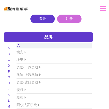
登录
注册
品牌
A
A
埃安
B
埃安
C
D
奥迪-一汽奥迪
F
奥迪-上汽奥迪
G
奥迪-进口奥迪
H
J
安凯
K
爱驰
L
阿尔法罗密欧
M