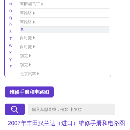
阿斯顿马丁
N
O
阿维塔
Q
阿维塔
R
B
S
保时捷
T
W
保时捷
X
别克
Y
别克
Z
北京汽车
北京汽车/北汽绅宝
维修手册和电路图
北京越野车
北汽-新能源
北汽制造
北汽威旺
2007年丰田汉兰达（进口）维修手册和电路图
北汽幻速