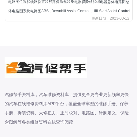
电路图位置和线路位置和线路保险丝和继电器保险丝和继电器总体电路图总
北汽新能源
体电路图系统电路图ABS , Downhill Assist Control , Hill-Start Assist Control
北汽瑞翔
更新日期：2023-03-12
北汽绅宝
奔腾
奔腾
奔驰
宝沃
宝马
宝骏
宝骏
汽修帮手资料库，汽车维修资料库，提供更全更专业更新频率更快
宾利
的汽车在线维修资料库APP平台，覆盖全球车型的维修手册、保养
本田
手册、拆装资料、大修扭力、正时校对、电路图、针脚定义、保险
本田-东风本田
盒图解等各类维修资料在线查询阅读
本田-广州本田