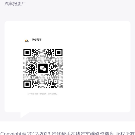
汽车报废厂
长城
长安
长安-凯程
长安-欧尚
长安-睿行
长安-跨越
D
DS
DS
DS-进口
东南
东风富康
东风小康
东风景逸
Copyright © 2012-2023 汽修帮手在线汽车维修资料库 版权所有
东风纳米