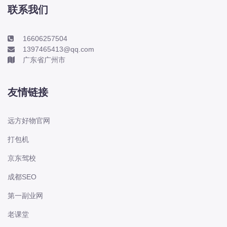
本田-海外本田
联系我们
标致
标致
16606257504
1397465413@qq.com
标致-进口
广东省广州市
比亚迪
比亚迪
友情链接
比亚迪-海外版
比亚迪商用车
远方好物官网
比速
打包机
C
传祺
京东驾校
创维
成都SEO
昌河
第一副业网
曹操
老课堂
长丰猎豹