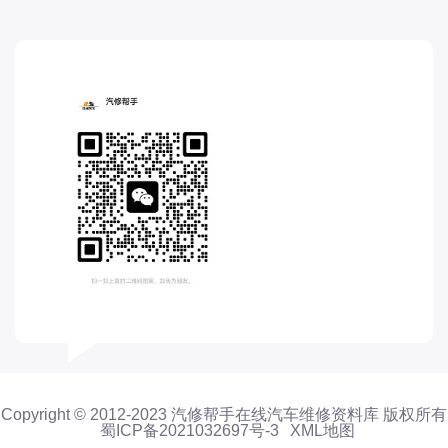
长城
长安
长安-凯程
长安-欧尚
长安-睿行
长安-跨越
D
DS
DS
DS-进口
东南
东风富康
东风小康
东风景逸
Copyright © 2012-2023 汽修帮手在线汽车维修资料库 版权所有
蜀ICP备2021032697号-3
XML地图
东风纳米