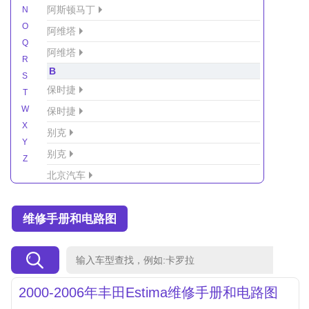
阿斯顿马丁
N
O
阿维塔
Q
阿维塔
R
B
S
保时捷
T
W
保时捷
X
别克
Y
别克
Z
北京汽车
北京汽车/北汽绅宝
维修手册和电路图
北京越野车
北汽-新能源
北汽制造
北汽威旺
2000-2006年丰田Estima维修手册和电路图
北汽幻速