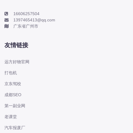
本田-海外本田
标致
16606257504
1397465413@qq.com
标致
广东省广州市
标致-进口
比亚迪
友情链接
比亚迪
比亚迪-海外版
远方好物官网
比亚迪商用车
打包机
比速
京东驾校
C
传祺
成都SEO
创维
第一副业网
昌河
老课堂
曹操
汽车报废厂
长丰猎豹