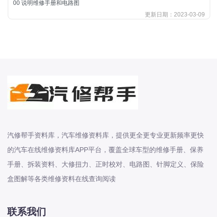
00 说明维修手册和电路图
北汽新能源
更新日期：2023-03-09
北汽瑞翔
北汽绅宝
奔腾
奔腾
奔驰
宝沃
宝马
宝骏
汽修帮手资料库，汽车维修资料库，提供更全更专业更新频率更快
宝骏
的汽车在线维修资料库APP平台，覆盖全球车型的维修手册、保养
宾利
手册、拆装资料、大修扭力、正时校对、电路图、针脚定义、保险
本田
盒图解等各类维修资料在线查询阅读
本田-东风本田
本田-广州本田
联系我们