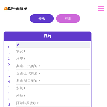
登录
注册
品牌
A
A
埃安
B
埃安
C
D
奥迪-一汽奥迪
F
奥迪-上汽奥迪
G
奥迪-进口奥迪
H
J
安凯
K
爱驰
L
阿尔法罗密欧
M