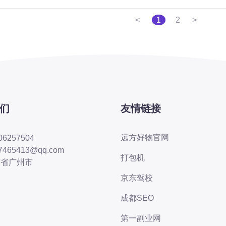
<
1
2
>
们
友情链接
远方好物官网
06257504
7465413@qq.com
打包机
东省广州市
京东驾校
成都SEO
第一副业网