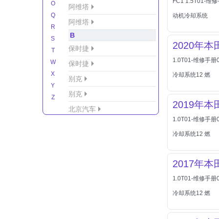
FC1 1.5T01
O
阿维塔
Q
动机冷却系统
阿维塔
R
B
S
2020年
保时捷
T
1.0T01-维修手
W
保时捷
X
冷却系统12 燃
别克
Y
别克
Z
2019年
北京汽车
1.0T01-维修手
北京汽车/北汽绅宝
冷却系统12 燃
北京越野车
北汽-新能源
2017年
北汽制造
1.0T01-维修手
北汽威旺
冷却系统12 燃
北汽幻速
北汽新能源