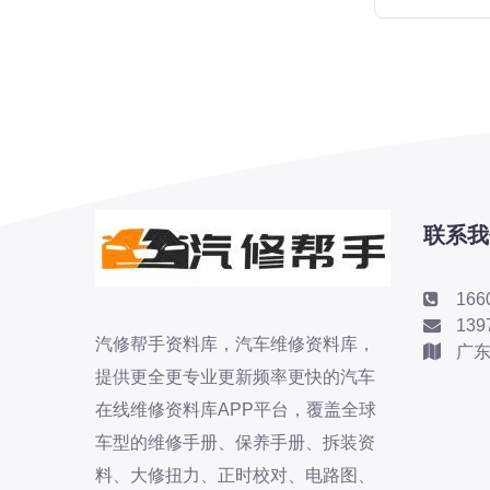
标致
标致
标致-进口
比亚迪
比亚迪
比亚迪-海外版
比亚迪商用车
联系我
比速
C
166
传祺
139
创维
汽修帮手资料库，汽车维修资料库，
广
昌河
提供更全更专业更新频率更快的汽车
曹操
在线维修资料库APP平台，覆盖全球
车型的维修手册、保养手册、拆装资
长丰猎豹
料、大修扭力、正时校对、电路图、
长城