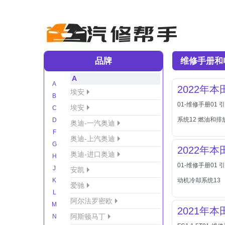
品牌
维修手册和
A
A
2022年
埃安
B
01-维修手册01 
埃安
C
系统12 燃油和排
D
奥迪-一汽奥迪
F
奥迪-上汽奥迪
G
2022年
奥迪-进口奥迪
H
01-维修手册01 
J
安凯
K
动机冷却系统13
爱驰
L
阿尔法罗密欧
M
2021年
阿斯顿马丁
N