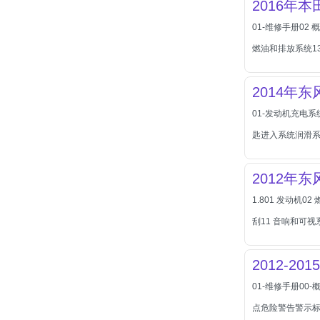
2016年
北汽瑞翔
01-维修手册02
北汽绅宝
燃油和排放系统1
奔腾
奔腾
2014年
奔驰
01-发动机充电
宝沃
匙进入系统润滑
宝马
宝骏
2012年
宝骏
1.801 发动机
宾利
刮11 音响和可视
本田
本田-东风本田
2012-
本田-广州本田
01-维修手册0
本田-海外本田
点危险警告警示