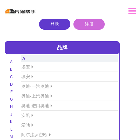
登录
注册
品牌
A
A
埃安
B
埃安
C
D
奥迪-一汽奥迪
F
奥迪-上汽奥迪
G
奥迪-进口奥迪
H
J
安凯
K
爱驰
L
阿尔法罗密欧
M