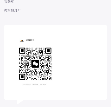
老课堂
长城
汽车报废厂
长安
长安-凯程
长安-欧尚
长安-睿行
长安-跨越
D
DS
DS
DS-进口
东南
东风富康
东风小康
东风景逸
东风纳米