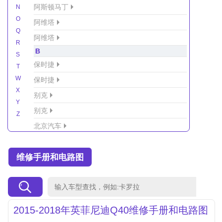
阿斯顿马丁
N
O
阿维塔
Q
阿维塔
R
B
S
保时捷
T
W
保时捷
X
别克
Y
别克
Z
北京汽车
北京汽车/北汽绅宝
维修手册和电路图
北京越野车
北汽-新能源
北汽制造
北汽威旺
2015-2018年英菲尼迪Q40维修手册和电路图
北汽幻速