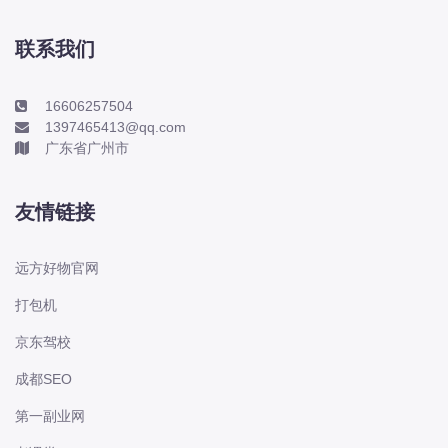
本田-海外本田
标致
联系我们
标致
标致-进口
16606257504
1397465413@qq.com
比亚迪
广东省广州市
比亚迪
比亚迪-海外版
友情链接
比亚迪商用车
比速
远方好物官网
C
打包机
传祺
京东驾校
创维
昌河
成都SEO
曹操
第一副业网
长丰猎豹