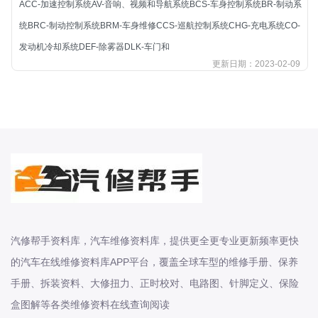
ACC-加速控制系统AV-音响、视频和导航系统BCS-车身控制系统BR-制动系
北汽新能源
统BRC-制动控制系统BRM-车身维修CCS-巡航控制系统CHG-充电系统CO-
北汽瑞翔
发动机冷却系统DEF-除雾器DLK-车门和
北汽绅宝
更新日期：2023-02-09
奔腾
奔腾
奔驰
宝沃
宝马
宝骏
宝骏
宾利
汽修帮手资料库，汽车维修资料库，提供更全更专业更新频率更快
本田
的汽车在线维修资料库APP平台，覆盖全球车型的维修手册、保养
本田-东风本田
手册、拆装资料、大修扭力、正时校对、电路图、针脚定义、保险
本田-广州本田
盒图解等各类维修资料在线查询阅读