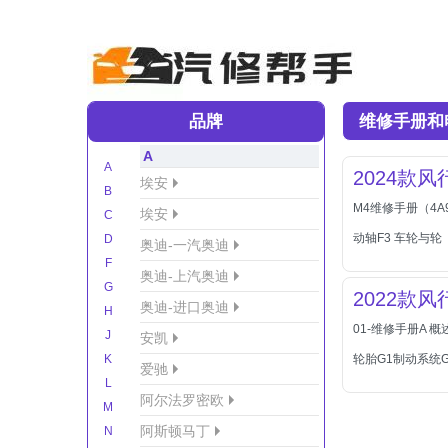
品牌
维修手册和
A
A
2024款
埃安
B
M4维修手册（4A9
埃安
C
动轴F3 车轮与轮
D
奥迪-一汽奥迪
F
奥迪-上汽奥迪
G
2022款
奥迪-进口奥迪
H
01-维修手册A 
J
安凯
K
轮胎G1制动系统G2
爱驰
L
阿尔法罗密欧
M
阿斯顿马丁
N