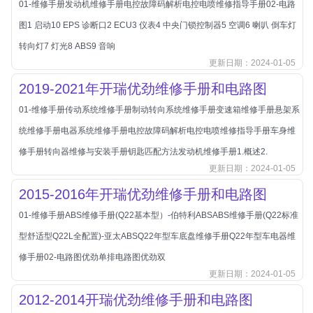
01-维修手册发动机维修手册电控故障码解析电控电喷维修指导手册02-电路
北汽新能源
图1 启动10 EPS 诊断口2 ECU3 仪表4 中央门锁控制器5 空调6 喇叭 倒车灯
北汽瑞翔
转向灯7 灯光8 ABS9 音响
北汽绅宝
更新日期：2024-01-05
奔腾
2019-2021年开瑞优劲维修手册和电路图
奔腾
01-维修手册传动系统维修手册制动转向系统维修手册变速箱维修手册悬架系
奔驰
统维修手册电器系统维修手册电控故障码解析电控电喷维修指导手册车身维
宝沃
修手册转向器维修与安装手册钥匙匹配方法发动机维修手册1.概述2.
宝马
更新日期：2024-01-05
宝骏
2015-2016年开瑞优劲维修手册和电路图
宝骏
01-维修手册ABS维修手册(Q22基本型）-伯特利ABSABS维修手册(Q22标准
宾利
型舒适型Q22L全配置)-亚太ABSQ22年型车底盘维修手册Q22年型车电器维
本田
修手册02-电路图优劲单排电路图优劲双
更新日期：2024-01-05
本田-东风本田
2012-2014开瑞优劲维修手册和电路图
本田-广州本田