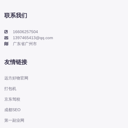
长城
长安
联系我们
长安-凯程
16606257504
长安-欧尚
1397465413@qq.com
长安-睿行
广东省广州市
长安-跨越
D
友情链接
DS
DS
远方好物官网
DS-进口
打包机
东南
京东驾校
东风富康
东风小康
成都SEO
东风景逸
第一副业网
东风纳米