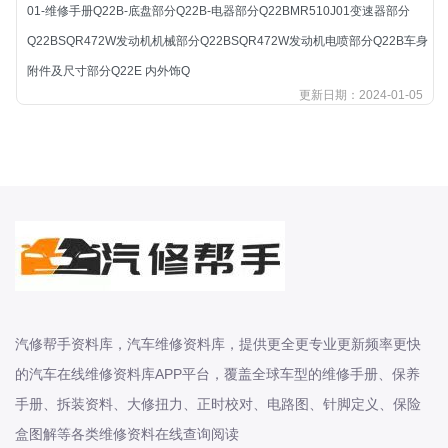
本田-海外本田
01-维修手册Q22B-底盘部分Q22B-电器部分Q22BMR510J01变速器部分
标致
Q22BSQR472W发动机机械部分Q22BSQR472W发动机电喷部分Q22B车身
标致
附件及尺寸部分Q22E 内外饰Q
更新日期：2024-01-05
标致-进口
比亚迪
比亚迪
比亚迪-海外版
比亚迪商用车
比速
C
传祺
创维
汽修帮手资料库，汽车维修资料库，提供更全更专业更新频率更快
昌河
的汽车在线维修资料库APP平台，覆盖全球车型的维修手册、保养
手册、拆装资料、大修扭力、正时校对、电路图、针脚定义、保险
曹操
盒图解等各类维修资料在线查询阅读
长丰猎豹