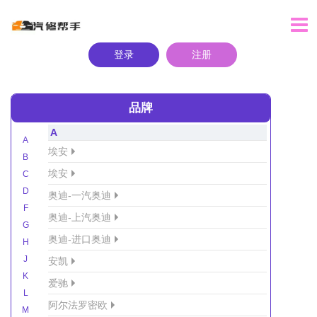
登录
注册
品牌
A
A
埃安
B
埃安
C
D
奥迪-一汽奥迪
F
奥迪-上汽奥迪
G
奥迪-进口奥迪
H
J
安凯
K
爱驰
L
阿尔法罗密欧
M