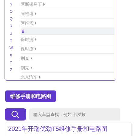
阿斯顿马丁
N
O
阿维塔
Q
阿维塔
R
B
S
保时捷
T
W
保时捷
X
别克
Y
别克
Z
北京汽车
北京汽车/北汽绅宝
维修手册和电路图
北京越野车
北汽-新能源
北汽制造
北汽威旺
2021年开瑞优劲T5维修手册和电路图
北汽幻速