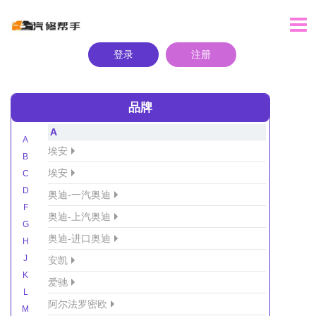
登录
注册
品牌
A
A
埃安
B
埃安
C
D
奥迪-一汽奥迪
F
奥迪-上汽奥迪
G
奥迪-进口奥迪
H
J
安凯
K
爱驰
L
阿尔法罗密欧
M