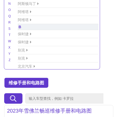
阿斯顿马丁
N
O
阿维塔
Q
阿维塔
R
B
S
保时捷
T
W
保时捷
X
别克
Y
别克
Z
北京汽车
北京汽车/北汽绅宝
维修手册和电路图
北京越野车
北汽-新能源
北汽制造
北汽威旺
2023年雪佛兰畅巡维修手册和电路图
北汽幻速