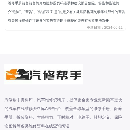
本田-海外本田
维修手册前言前言简介危险标题页码错误和建议报告危险、警告和告诫简
标致
介“危险”、“警告”、“告诫”和“注意”的定义有关处理防抱死制动系统部件的警告
标致
有关碰撞维修许可设备的警告有关助手驾驶的警告有关蓄电池断开
更新日期：2024-06-11
标致-进口
比亚迪
比亚迪
比亚迪-海外版
比亚迪商用车
比速
C
传祺
创维
汽修帮手资料库，汽车维修资料库，提供更全更专业更新频率更快
昌河
的汽车在线维修资料库APP平台，覆盖全球车型的维修手册、保养
手册、拆装资料、大修扭力、正时校对、电路图、针脚定义、保险
曹操
盒图解等各类维修资料在线查询阅读
长丰猎豹