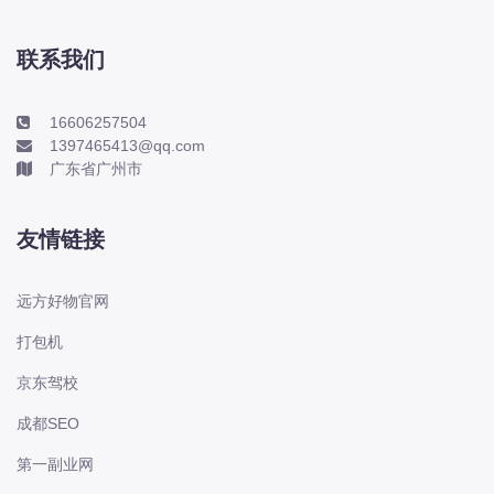
长城
长安
联系我们
长安-凯程
16606257504
长安-欧尚
1397465413@qq.com
长安-睿行
广东省广州市
长安-跨越
D
友情链接
DS
DS
远方好物官网
DS-进口
打包机
东南
京东驾校
东风富康
东风小康
成都SEO
东风景逸
第一副业网
东风纳米