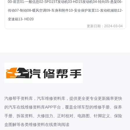
00-前言01-一般信息02-SFG15T发动机03-HD15发动机04-转向05-悬架06-
北汽新能源
传动07-制动08-暖风空调09-车身和附件10-安全保护装置11-发动机辅助12-
北汽瑞翔
变速箱13- HD20
北汽绅宝
更新日期：2024-03-04
奔腾
奔腾
奔驰
宝沃
宝马
宝骏
宝骏
宾利
汽修帮手资料库，汽车维修资料库，提供更全更专业更新频率更快
本田
的汽车在线维修资料库APP平台，覆盖全球车型的维修手册、保养
本田-东风本田
手册、拆装资料、大修扭力、正时校对、电路图、针脚定义、保险
本田-广州本田
盒图解等各类维修资料在线查询阅读