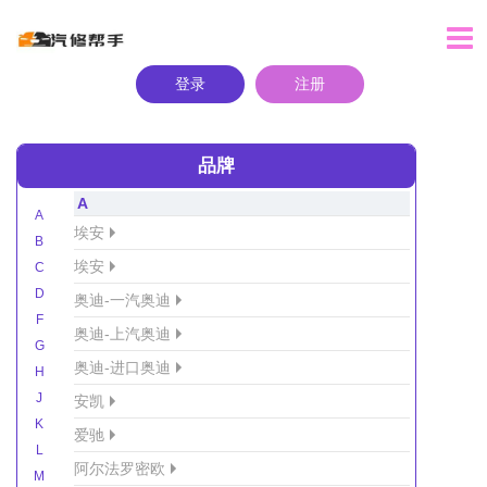
登录
注册
品牌
A
A
埃安
B
埃安
C
D
奥迪-一汽奥迪
F
奥迪-上汽奥迪
G
奥迪-进口奥迪
H
J
安凯
K
爱驰
L
阿尔法罗密欧
M