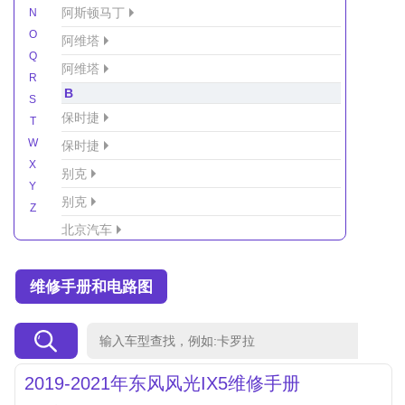
阿斯顿马丁
N
O
阿维塔
Q
阿维塔
R
B
S
保时捷
T
W
保时捷
X
别克
Y
别克
Z
北京汽车
北京汽车/北汽绅宝
维修手册和电路图
北京越野车
北汽-新能源
北汽制造
北汽威旺
2019-2021年东风风光IX5维修手册
北汽幻速