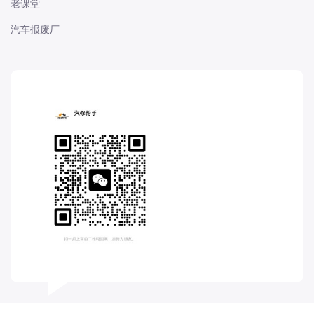
老课堂
长城
汽车报废厂
长安
长安-凯程
长安-欧尚
长安-睿行
长安-跨越
D
DS
DS
DS-进口
东南
东风富康
东风小康
东风景逸
东风纳米