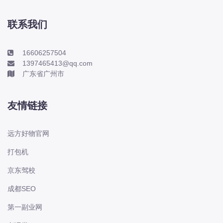
本田-海外本田
标致
联系我们
标致
标致-进口
16606257504
1397465413@qq.com
比亚迪
广东省广州市
比亚迪
比亚迪-海外版
友情链接
比亚迪商用车
比速
远方好物官网
C
打包机
传祺
京东驾校
创维
昌河
成都SEO
曹操
第一副业网
长丰猎豹