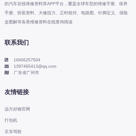
本田-海外本田
的汽车在线维修资料库APP平台，覆盖全球车型的维修手册、保养
标致
手册、拆装资料、大修扭力、正时校对、电路图、针脚定义、保险
标致
盒图解等各类维修资料在线查询阅读
标致-进口
比亚迪
联系我们
比亚迪
比亚迪-海外版
16606257504
1397465413@qq.com
比亚迪商用车
广东省广州市
比速
C
友情链接
传祺
创维
远方好物官网
昌河
打包机
曹操
京东驾校
长丰猎豹