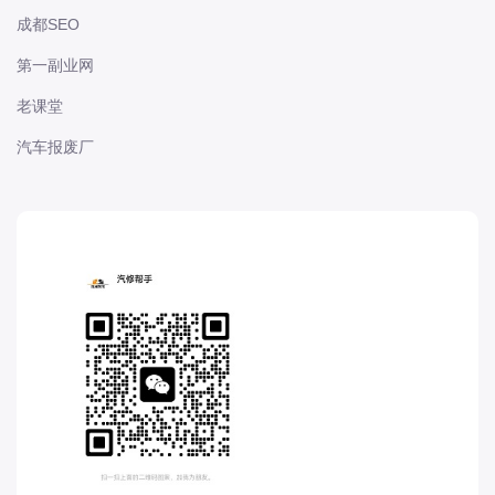
长城
成都SEO
长安
第一副业网
长安-凯程
老课堂
长安-欧尚
汽车报废厂
长安-睿行
长安-跨越
D
DS
DS
DS-进口
东南
东风富康
东风小康
东风景逸
东风纳米