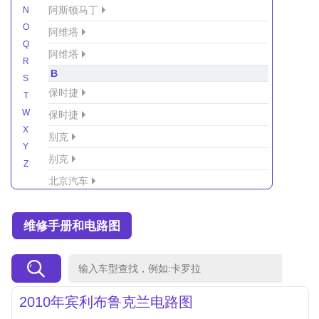
阿斯顿马丁
N
O
阿维塔
Q
阿维塔
R
B
S
保时捷
T
W
保时捷
X
别克
Y
别克
Z
北京汽车
北京汽车/北汽绅宝
维修手册和电路图
北京越野车
北汽-新能源
北汽制造
北汽威旺
2010年宾利布鲁克兰电路图
北汽幻速