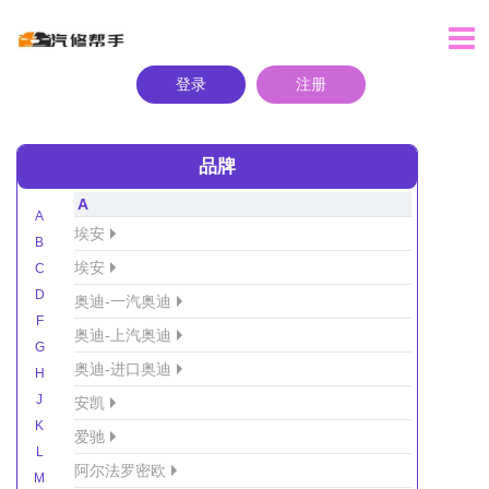
登录
注册
品牌
A
A
埃安
B
埃安
C
D
奥迪-一汽奥迪
F
奥迪-上汽奥迪
G
奥迪-进口奥迪
H
J
安凯
K
爱驰
L
阿尔法罗密欧
M