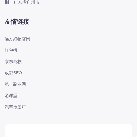
广东省广州市
东风股份
东风菱智
友情链接
东风轻型新能源
东风风光
远方好物官网
东风风度
打包机
东风风神
京东驾校
东风风行
成都SEO
大乘
第一副业网
大众-一汽大众
大众-上汽大众
老课堂
大众-江淮大众
汽车报废厂
大众-进口大众
大力牛魔王
大通