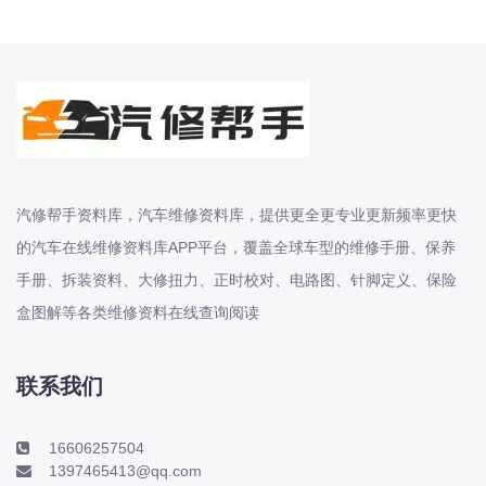
长城
长安
长安-凯程
长安-欧尚
长安-睿行
长安-跨越
汽修帮手资料库，汽车维修资料库，提供更全更专业更新频率更快
D
DS
的汽车在线维修资料库APP平台，覆盖全球车型的维修手册、保养
手册、拆装资料、大修扭力、正时校对、电路图、针脚定义、保险
DS
盒图解等各类维修资料在线查询阅读
DS-进口
东南
东风富康
联系我们
东风小康
16606257504
东风景逸
1397465413@qq.com
东风纳米