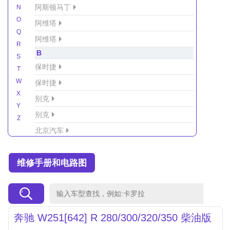
阿斯顿马丁
N
O
阿维塔
Q
阿维塔
R
B
S
保时捷
T
W
保时捷
X
别克
Y
别克
Z
北京汽车
北京汽车/北汽绅宝
维修手册和电路图
北京越野车
北汽-新能源
北汽制造
北汽威旺
奔驰 W251[642] R 280/300/320/350 柴油版
北汽幻速