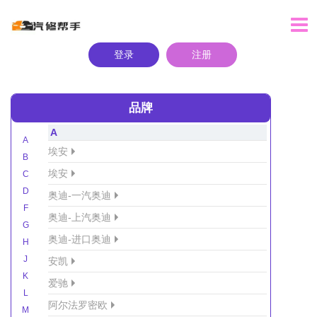
登录
注册
品牌
A
A
埃安
B
埃安
C
D
奥迪-一汽奥迪
F
奥迪-上汽奥迪
G
奥迪-进口奥迪
H
J
安凯
K
爱驰
L
阿尔法罗密欧
M