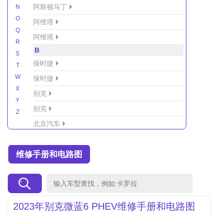
阿斯顿马丁
N
O
阿维塔
Q
阿维塔
R
B
S
保时捷
T
W
保时捷
X
别克
Y
别克
Z
北京汽车
北京汽车/北汽绅宝
维修手册和电路图
北京越野车
北汽-新能源
北汽制造
北汽威旺
2023年别克微蓝6 PHEV维修手册和电路图
北汽幻速