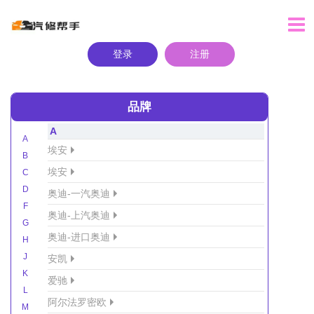
登录
注册
品牌
A
A
埃安
B
埃安
C
D
奥迪-一汽奥迪
F
奥迪-上汽奥迪
G
奥迪-进口奥迪
H
J
安凯
K
爱驰
L
阿尔法罗密欧
M