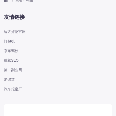
广东省广州市
长城
长安
友情链接
长安-凯程
长安-欧尚
远方好物官网
长安-睿行
打包机
长安-跨越
京东驾校
D
DS
成都SEO
DS
第一副业网
DS-进口
老课堂
东南
汽车报废厂
东风富康
东风小康
东风景逸
东风纳米