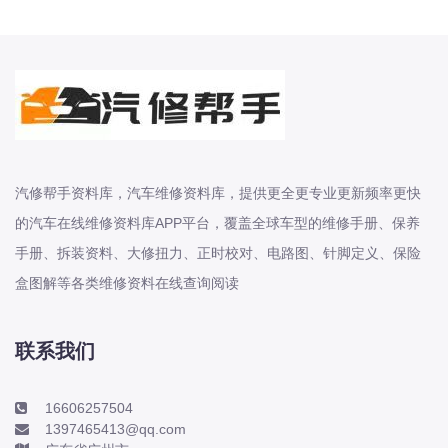
本田-海外本田
标致
标致
标致-进口
比亚迪
比亚迪
汽修帮手资料库，汽车维修资料库，提供更全更专业更新频率更快
比亚迪-海外版
的汽车在线维修资料库APP平台，覆盖全球车型的维修手册、保养
比亚迪商用车
手册、拆装资料、大修扭力、正时校对、电路图、针脚定义、保险
比速
盒图解等各类维修资料在线查询阅读
C
传祺
创维
联系我们
昌河
曹操
16606257504
1397465413@qq.com
长丰猎豹