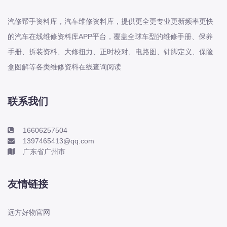
本田-海外本田
标致
汽修帮手资料库，汽车维修资料库，提供更全更专业更新频率更快
标致
的汽车在线维修资料库APP平台，覆盖全球车型的维修手册、保养
手册、拆装资料、大修扭力、正时校对、电路图、针脚定义、保险
标致-进口
盒图解等各类维修资料在线查询阅读
比亚迪
比亚迪
比亚迪-海外版
联系我们
比亚迪商用车
16606257504
比速
1397465413@qq.com
C
广东省广州市
传祺
创维
友情链接
昌河
曹操
远方好物官网
长丰猎豹