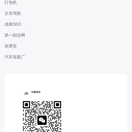
打包机
长城
京东驾校
长安
长安-凯程
成都SEO
长安-欧尚
第一副业网
长安-睿行
老课堂
长安-跨越
汽车报废厂
D
DS
DS
DS-进口
东南
东风富康
东风小康
东风景逸
东风纳米