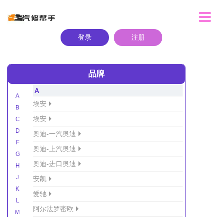
登录
注册
品牌
A
A
埃安
B
埃安
C
D
奥迪-一汽奥迪
F
奥迪-上汽奥迪
G
奥迪-进口奥迪
H
J
安凯
K
爱驰
L
阿尔法罗密欧
M