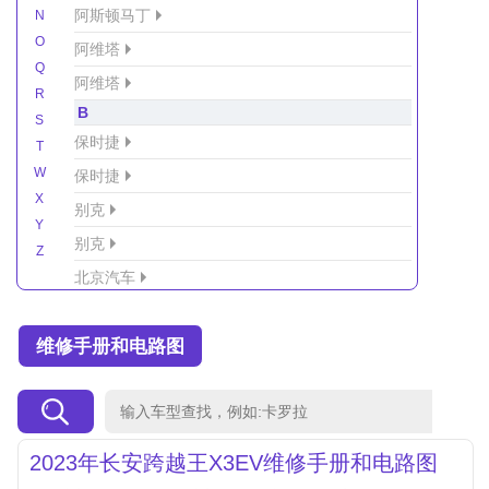
阿斯顿马丁
N
O
阿维塔
Q
阿维塔
R
B
S
保时捷
T
W
保时捷
X
别克
Y
别克
Z
北京汽车
北京汽车/北汽绅宝
维修手册和电路图
北京越野车
北汽-新能源
北汽制造
北汽威旺
2023年长安跨越王X3EV维修手册和电路图
北汽幻速