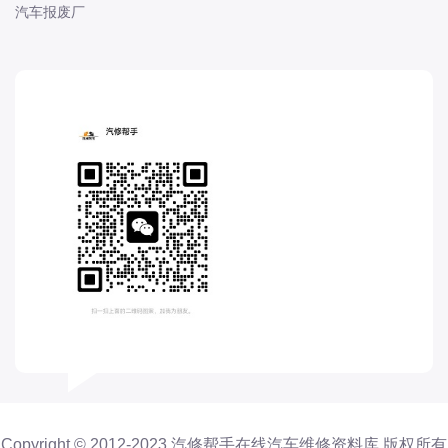
汽车报废厂
长城
长安
长安-凯程
长安-欧尚
长安-睿行
长安-跨越
D
DS
DS
DS-进口
东南
东风富康
东风小康
东风景逸
Copyright © 2012-2023 汽修帮手在线汽车维修资料库 版权所有
东风纳米