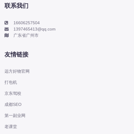
本田-海外本田
联系我们
标致
标致
16606257504
1397465413@qq.com
标致-进口
广东省广州市
比亚迪
比亚迪
友情链接
比亚迪-海外版
比亚迪商用车
远方好物官网
比速
打包机
C
传祺
京东驾校
创维
成都SEO
昌河
第一副业网
曹操
老课堂
长丰猎豹