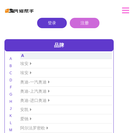
登录
注册
品牌
A
A
埃安
B
埃安
C
D
奥迪-一汽奥迪
F
奥迪-上汽奥迪
G
奥迪-进口奥迪
H
J
安凯
K
爱驰
L
阿尔法罗密欧
M