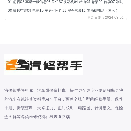
01-前言02-车辆一般信息03-DK13C发动机04-转向05-悬架06-传动07-制动
北汽新能源
08-暖风空调09-电器10-车身和附件11-安全气囊12-发动机辅助（国六 ）
北汽瑞翔
更新日期：2024-03-01
北汽绅宝
奔腾
奔腾
奔驰
宝沃
宝马
宝骏
宝骏
汽修帮手资料库，汽车维修资料库，提供更全更专业更新频率更快
宾利
的汽车在线维修资料库APP平台，覆盖全球车型的维修手册、保养
本田
手册、拆装资料、大修扭力、正时校对、电路图、针脚定义、保险
本田-东风本田
盒图解等各类维修资料在线查询阅读
本田-广州本田