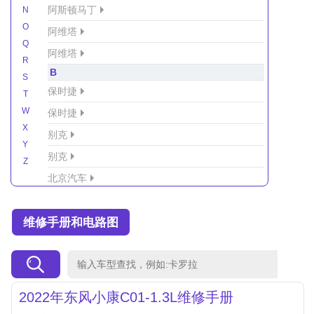
阿斯顿马丁
N
O
阿维塔
Q
阿维塔
R
B
S
保时捷
T
W
保时捷
X
别克
Y
别克
Z
北京汽车
北京汽车/北汽绅宝
维修手册和电路图
北京越野车
北汽-新能源
北汽制造
北汽威旺
2022年东风小康C01-1.3L维修手册
北汽幻速