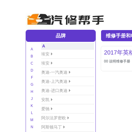
品牌
维修手册和
A
A
2017年
埃安
B
00 说明维修手册
埃安
C
D
奥迪-一汽奥迪
F
奥迪-上汽奥迪
G
奥迪-进口奥迪
H
J
安凯
K
爱驰
L
阿尔法罗密欧
M
阿斯顿马丁
N