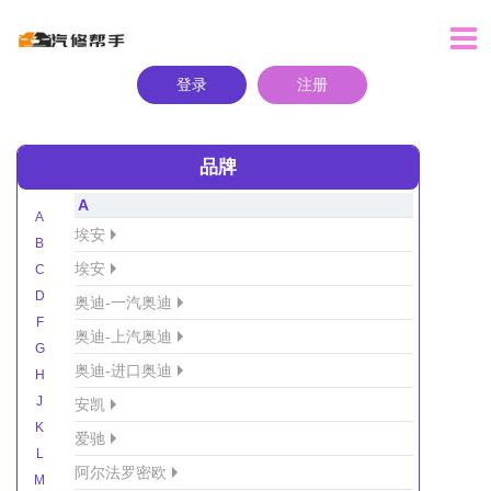
登录
注册
品牌
A
A
埃安
B
埃安
C
D
奥迪-一汽奥迪
F
奥迪-上汽奥迪
G
奥迪-进口奥迪
H
J
安凯
K
爱驰
L
阿尔法罗密欧
M