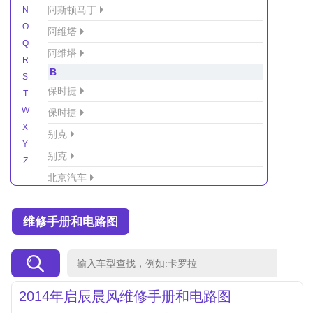
阿斯顿马丁
N
O
阿维塔
Q
阿维塔
R
B
S
保时捷
T
W
保时捷
X
别克
Y
别克
Z
北京汽车
北京汽车/北汽绅宝
维修手册和电路图
北京越野车
北汽-新能源
北汽制造
北汽威旺
2014年启辰晨风维修手册和电路图
北汽幻速