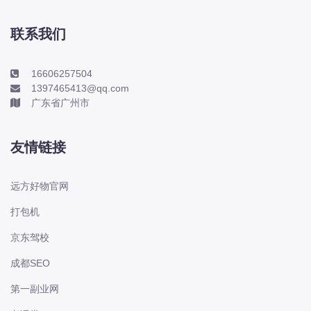
本田-海外本田
标致
联系我们
标致
标致-进口
16606257504
1397465413@qq.com
比亚迪
广东省广州市
比亚迪
比亚迪-海外版
友情链接
比亚迪商用车
比速
远方好物官网
C
打包机
传祺
京东驾校
创维
昌河
成都SEO
曹操
第一副业网
长丰猎豹