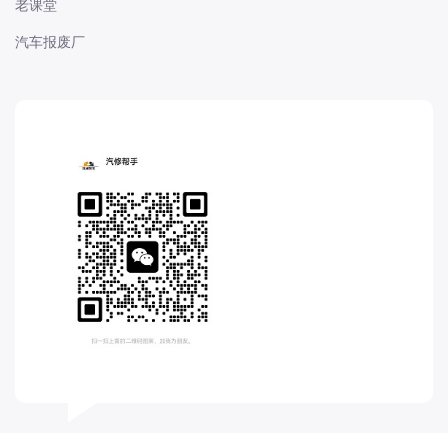
老课堂
长城
汽车报废厂
长安
长安-凯程
长安-欧尚
长安-睿行
长安-跨越
D
DS
DS
DS-进口
东南
东风富康
东风小康
东风景逸
东风纳米