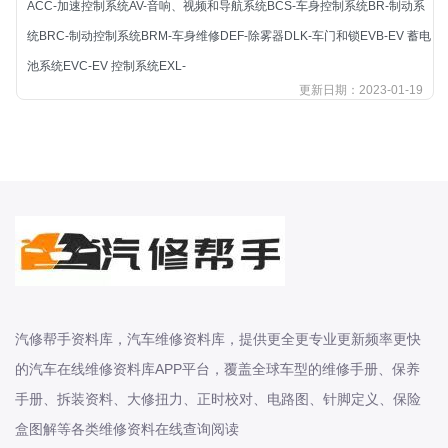
ACC-加速控制系统AV-音响、视频和导航系统BCS-车身控制系统BR-制动系
北汽新能源
统BRC-制动控制系统BRM-车身维修DEF-除雾器DLK-车门和锁EVB-EV 蓄电
北汽瑞翔
池系统EVC-EV 控制系统EXL-
北汽绅宝
更新日期：2023-01-19
奔腾
奔腾
奔驰
宝沃
宝马
宝骏
宝骏
宾利
汽修帮手资料库，汽车维修资料库，提供更全更专业更新频率更快
本田
的汽车在线维修资料库APP平台，覆盖全球车型的维修手册、保养
本田-东风本田
手册、拆装资料、大修扭力、正时校对、电路图、针脚定义、保险
本田-广州本田
盒图解等各类维修资料在线查询阅读