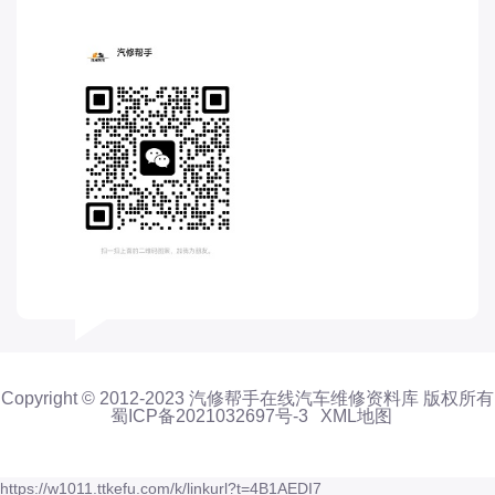
东风股份
东风菱智
东风轻型新能源
东风风光
东风风度
东风风神
东风风行
大乘
大众-一汽大众
大众-上汽大众
大众-江淮大众
Copyright © 2012-2023 汽修帮手在线汽车维修资料库 版权所有
大众-进口大众
蜀ICP备2021032697号-3
XML地图
大力牛魔王
大通
https://w1011.ttkefu.com/k/linkurl?t=4B1AEDI7