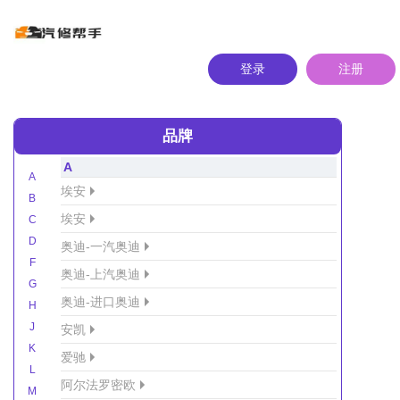
登录
注册
品牌
A
A
埃安
B
埃安
C
D
奥迪-一汽奥迪
F
奥迪-上汽奥迪
G
奥迪-进口奥迪
H
J
安凯
K
爱驰
L
阿尔法罗密欧
M