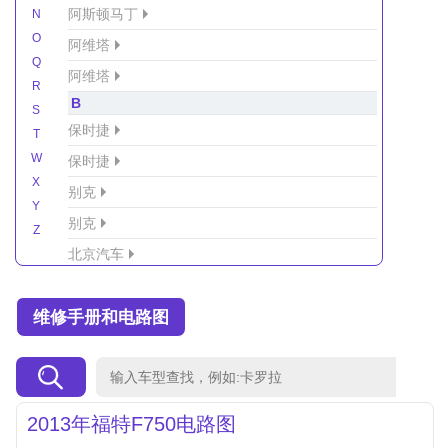
阿斯顿马丁
N
O
阿维塔
Q
阿维塔
R
B
S
保时捷
T
W
保时捷
X
别克
Y
别克
Z
北京汽车
北京汽车/北汽绅宝
维修手册和电路图
北京越野车
北汽-新能源
北汽制造
北汽威旺
2013年福特F750电路图
北汽幻速