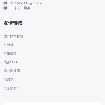
1397465413@qq.com
长城
广东省广州市
长安
长安-凯程
友情链接
长安-欧尚
长安-睿行
远方好物官网
长安-跨越
打包机
D
DS
京东驾校
DS
成都SEO
DS-进口
第一副业网
东南
老课堂
东风富康
汽车报废厂
东风小康
东风景逸
东风纳米