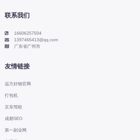
本田-海外本田
标致
联系我们
标致
标致-进口
16606257504
1397465413@qq.com
比亚迪
广东省广州市
比亚迪
比亚迪-海外版
友情链接
比亚迪商用车
比速
远方好物官网
C
打包机
传祺
京东驾校
创维
昌河
成都SEO
曹操
第一副业网
长丰猎豹