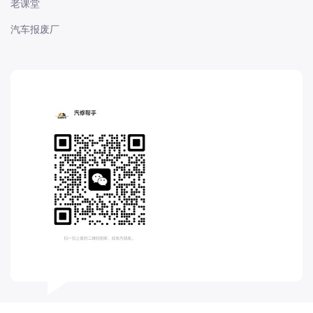
老课堂
长城
汽车报废厂
长安
长安-凯程
长安-欧尚
长安-睿行
长安-跨越
D
DS
DS
DS-进口
东南
东风富康
东风小康
东风景逸
东风纳米