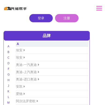
登录
注册
品牌
A
A
埃安
B
埃安
C
D
奥迪-一汽奥迪
F
奥迪-上汽奥迪
G
奥迪-进口奥迪
H
J
安凯
K
爱驰
L
阿尔法罗密欧
M