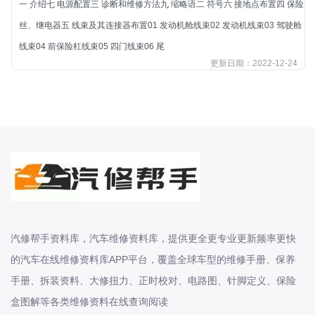
一 介绍七 电源配置三 诊断和维修方法九 缩略语二 符号六 接地点布置四 保险
北汽新能源
丝、继电器五 线束及其连接器布置01 发动机舱线束02 发动机线束03 驾驶舱
北汽瑞翔
线束04 前保险杠线束05 四门线束06 尾
北汽绅宝
更新日期：2022-12-24
奔腾
奔腾
奔驰
宝沃
宝马
宝骏
宝骏
宾利
汽修帮手资料库，汽车维修资料库，提供更全更专业更新频率更快
本田
的汽车在线维修资料库APP平台，覆盖全球车型的维修手册、保养
本田-东风本田
手册、拆装资料、大修扭力、正时校对、电路图、针脚定义、保险
本田-广州本田
盒图解等各类维修资料在线查询阅读