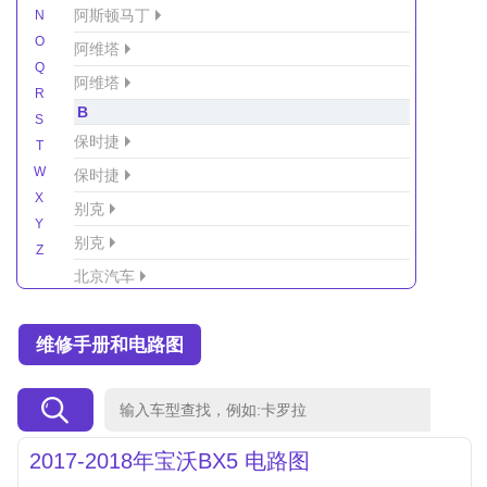
阿斯顿马丁
N
O
阿维塔
Q
阿维塔
R
B
S
保时捷
T
W
保时捷
X
别克
Y
别克
Z
北京汽车
北京汽车/北汽绅宝
维修手册和电路图
北京越野车
北汽-新能源
北汽制造
北汽威旺
2017-2018年宝沃BX5 电路图
北汽幻速