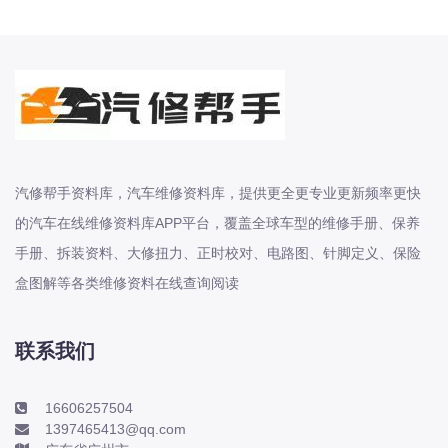
本田-海外本田
标致
标致
标致-进口
比亚迪
比亚迪
汽修帮手资料库，汽车维修资料库，提供更全更专业更新频率更快
比亚迪-海外版
的汽车在线维修资料库APP平台，覆盖全球车型的维修手册、保养
比亚迪商用车
手册、拆装资料、大修扭力、正时校对、电路图、针脚定义、保险
比速
盒图解等各类维修资料在线查询阅读
C
传祺
创维
联系我们
昌河
曹操
16606257504
1397465413@qq.com
长丰猎豹