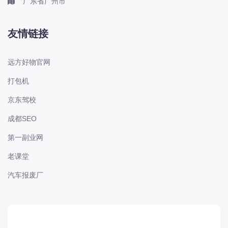
广东省广州市
长城
长安
友情链接
长安-凯程
长安-欧尚
远方好物官网
长安-睿行
打包机
长安-跨越
京东驾校
D
DS
成都SEO
DS
第一副业网
DS-进口
老课堂
东南
汽车报废厂
东风富康
东风小康
东风景逸
东风纳米