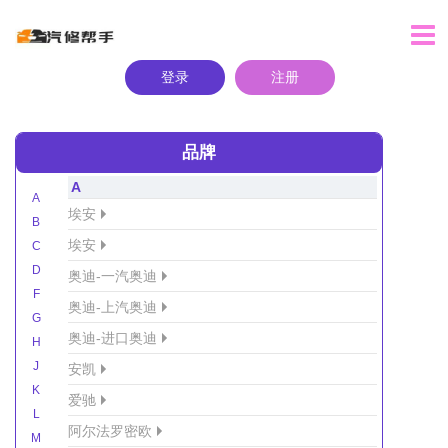
登录
注册
品牌
A
A
埃安
B
埃安
C
D
奥迪-一汽奥迪
F
奥迪-上汽奥迪
G
奥迪-进口奥迪
H
J
安凯
K
爱驰
L
阿尔法罗密欧
M