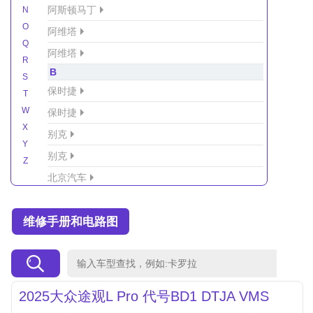
阿斯顿马丁
N
O
阿维塔
Q
阿维塔
R
B
S
保时捷
T
W
保时捷
X
别克
Y
别克
Z
北京汽车
北京汽车/北汽绅宝
维修手册和电路图
北京越野车
北汽-新能源
北汽制造
北汽威旺
2025大众途观L Pro 代号BD1 DTJA VMS
北汽幻速