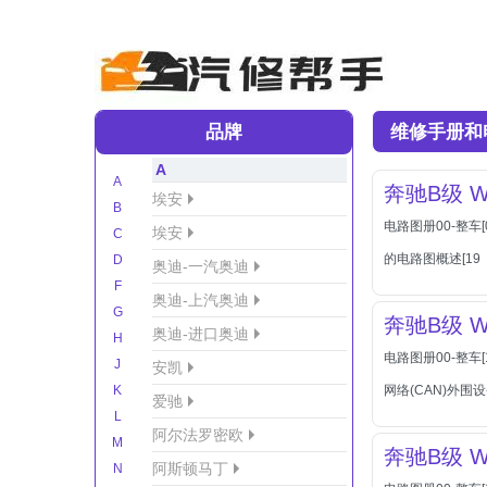
品牌
维修手册和
A
A
奔驰B级 W
埃安
B
电路图册00-整车[
埃安
C
的电路图概述[19
D
奥迪-一汽奥迪
F
奥迪-上汽奥迪
G
奔驰B级 W
奥迪-进口奥迪
H
电路图册00-整车
J
安凯
K
网络(CAN)外围
爱驰
L
阿尔法罗密欧
M
奔驰B级 W
阿斯顿马丁
N