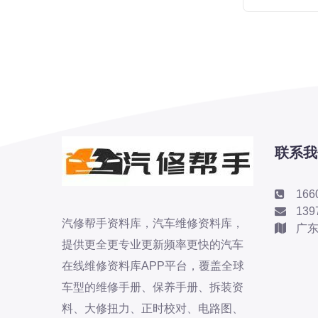
标致
标致
标致-进口
比亚迪
比亚迪
比亚迪-海外版
比亚迪商用车
联系我
比速
C
166
传祺
139
创维
汽修帮手资料库，汽车维修资料库，
广
昌河
提供更全更专业更新频率更快的汽车
曹操
在线维修资料库APP平台，覆盖全球
车型的维修手册、保养手册、拆装资
长丰猎豹
料、大修扭力、正时校对、电路图、
长城