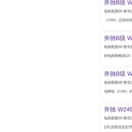
奔驰B级 W
北汽瑞翔
电路图册00-整车
北汽绅宝
（CAN）总线的
奔腾
奔腾
奔驰B级 W2
奔驰
电路图册00-整车[
宝沃
的电路图概述[19
宝马
宝骏
奔驰B级 W
宝骏
电路图册00-整车
宾利
域网络（CAN）的
本田
本田-东风本田
奔驰 W246[
本田-广州本田
电路图册00-整车
本田-海外本田
[19] 远程信息