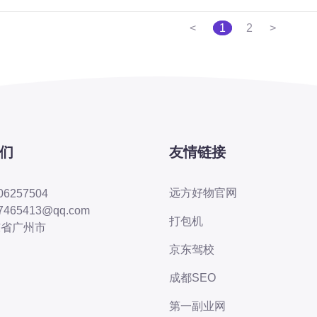
<
1
2
>
们
友情链接
远方好物官网
06257504
7465413@qq.com
打包机
东省广州市
京东驾校
成都SEO
第一副业网