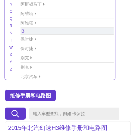
阿斯顿马丁
N
O
阿维塔
Q
阿维塔
R
B
S
保时捷
T
W
保时捷
X
别克
Y
别克
Z
北京汽车
北京汽车/北汽绅宝
维修手册和电路图
北京越野车
北汽-新能源
北汽制造
北汽威旺
2015年北汽幻速H3维修手册和电路图
北汽幻速