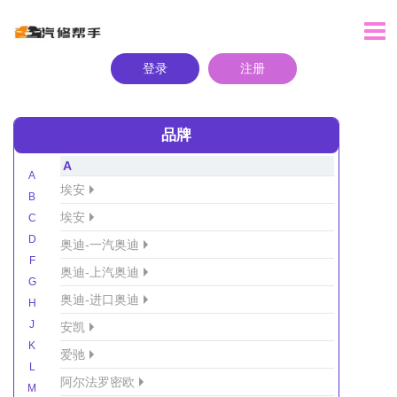
登录
注册
品牌
A
A
埃安
B
埃安
C
D
奥迪-一汽奥迪
F
奥迪-上汽奥迪
G
奥迪-进口奥迪
H
J
安凯
K
爱驰
L
阿尔法罗密欧
M