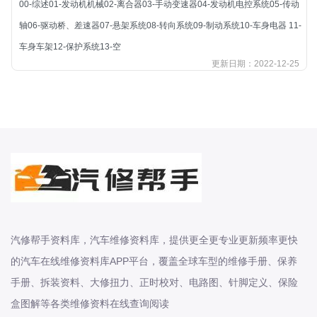
00-综述01-发动机机械02-离合器03-手动变速器04-发动机电控系统05-传动
北汽新能源
轴06-驱动桥、差速器07-悬架系统08-转向系统09-制动系统10-车身电器 11-
北汽瑞翔
车身车架12-保护系统13-空
北汽绅宝
更新日期：2022-12-25
奔腾
奔腾
奔驰
宝沃
宝马
宝骏
宝骏
宾利
汽修帮手资料库，汽车维修资料库，提供更全更专业更新频率更快
本田
的汽车在线维修资料库APP平台，覆盖全球车型的维修手册、保养
本田-东风本田
手册、拆装资料、大修扭力、正时校对、电路图、针脚定义、保险
本田-广州本田
盒图解等各类维修资料在线查询阅读