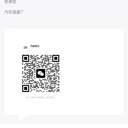
老课堂
长城
汽车报废厂
长安
长安-凯程
长安-欧尚
长安-睿行
长安-跨越
D
DS
DS
DS-进口
东南
东风富康
东风小康
东风景逸
东风纳米