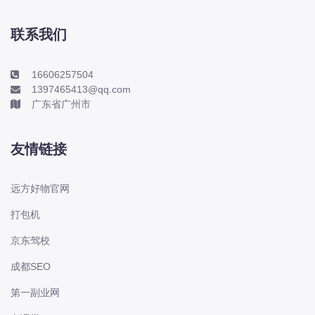
本田-海外本田
标致
联系我们
标致
标致-进口
16606257504
1397465413@qq.com
比亚迪
广东省广州市
比亚迪
比亚迪-海外版
友情链接
比亚迪商用车
比速
远方好物官网
C
打包机
传祺
京东驾校
创维
昌河
成都SEO
曹操
第一副业网
长丰猎豹