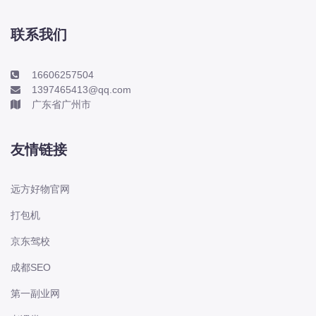
本田-海外本田
标致
联系我们
标致
标致-进口
16606257504
1397465413@qq.com
比亚迪
广东省广州市
比亚迪
比亚迪-海外版
友情链接
比亚迪商用车
比速
远方好物官网
C
打包机
传祺
京东驾校
创维
昌河
成都SEO
曹操
第一副业网
长丰猎豹