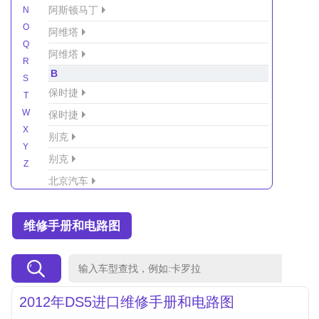
阿斯顿马丁
N
O
阿维塔
Q
阿维塔
R
B
S
保时捷
T
W
保时捷
X
别克
Y
别克
Z
北京汽车
北京汽车/北汽绅宝
维修手册和电路图
北京越野车
北汽-新能源
北汽制造
北汽威旺
2012年DS5进口维修手册和电路图
北汽幻速