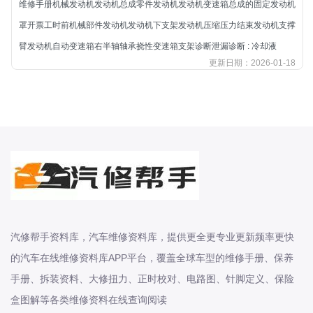
维修手册机械发动机发动机总成零件发动机发动机变速箱总成的固定发动机
北汽新能源
罩开票工时前机械部件发动机发动机下支架发动机压缩压力结束发动机支撑
北汽瑞翔
臂发动机自动变速箱右半轴轴承挠性变速箱支架诊断泄漏诊断 : 冷却液
北汽绅宝
更新日期：2026-01-18
奔腾
奔腾
奔驰
宝沃
宝马
宝骏
宝骏
宾利
汽修帮手资料库，汽车维修资料库，提供更全更专业更新频率更快
本田
的汽车在线维修资料库APP平台，覆盖全球车型的维修手册、保养
本田-东风本田
手册、拆装资料、大修扭力、正时校对、电路图、针脚定义、保险
本田-广州本田
盒图解等各类维修资料在线查询阅读