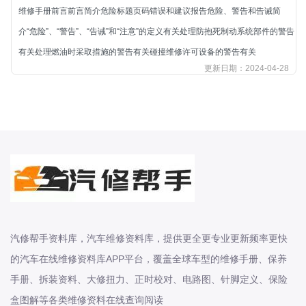
维修手册前言前言简介危险标题页码错误和建议报告危险、警告和告诫简
长城
介“危险”、“警告”、“告诫”和“注意”的定义有关处理防抱死制动系统部件的警告
长安
有关处理燃油时采取措施的警告有关碰撞维修许可设备的警告有关
长安-凯程
更新日期：2024-04-28
长安-欧尚
长安-睿行
长安-跨越
D
DS
DS
DS-进口
东南
汽修帮手资料库，汽车维修资料库，提供更全更专业更新频率更快
东风富康
的汽车在线维修资料库APP平台，覆盖全球车型的维修手册、保养
东风小康
手册、拆装资料、大修扭力、正时校对、电路图、针脚定义、保险
东风景逸
盒图解等各类维修资料在线查询阅读
东风纳米