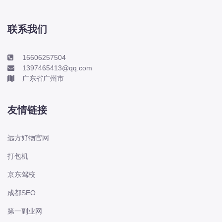
东风股份
联系我们
东风菱智
东风轻型新能源
16606257504
东风风光
1397465413@qq.com
东风风度
广东省广州市
东风风神
东风风行
友情链接
大乘
大众-一汽大众
远方好物官网
大众-上汽大众
打包机
大众-江淮大众
京东驾校
大众-进口大众
成都SEO
大力牛魔王
第一副业网
大通