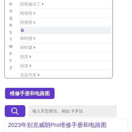
阿斯顿马丁
N
O
阿维塔
Q
阿维塔
R
B
S
保时捷
T
W
保时捷
X
别克
Y
别克
Z
北京汽车
北京汽车/北汽绅宝
维修手册和电路图
北京越野车
北汽-新能源
北汽制造
北汽威旺
2023年别克威朗Pro维修手册和电路图
北汽幻速