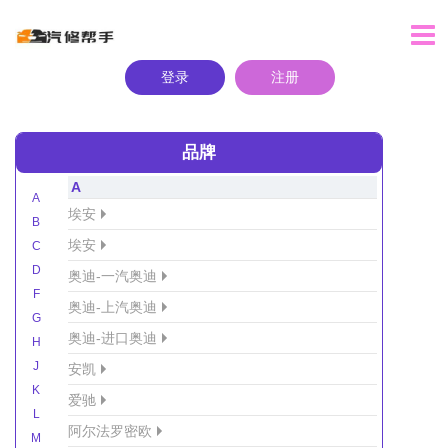
登录
注册
品牌
A
A
埃安
B
埃安
C
D
奥迪-一汽奥迪
F
奥迪-上汽奥迪
G
奥迪-进口奥迪
H
J
安凯
K
爱驰
L
阿尔法罗密欧
M