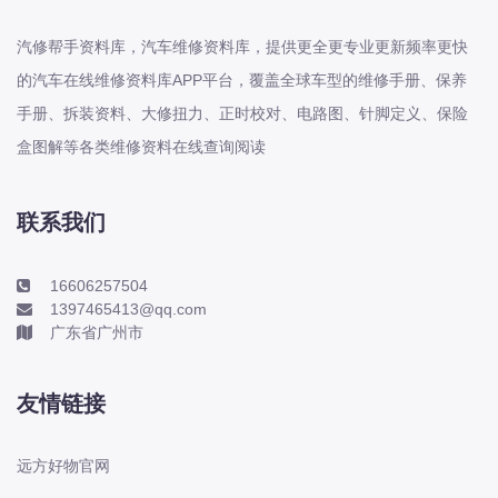
本田-海外本田
标致
汽修帮手资料库，汽车维修资料库，提供更全更专业更新频率更快
标致
的汽车在线维修资料库APP平台，覆盖全球车型的维修手册、保养
手册、拆装资料、大修扭力、正时校对、电路图、针脚定义、保险
标致-进口
盒图解等各类维修资料在线查询阅读
比亚迪
比亚迪
比亚迪-海外版
联系我们
比亚迪商用车
16606257504
比速
1397465413@qq.com
C
广东省广州市
传祺
创维
友情链接
昌河
曹操
远方好物官网
长丰猎豹