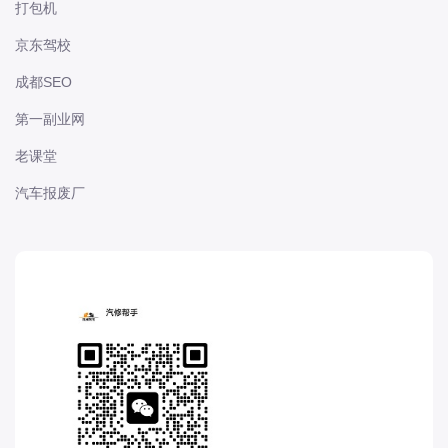
打包机
长城
京东驾校
长安
长安-凯程
成都SEO
长安-欧尚
第一副业网
长安-睿行
老课堂
长安-跨越
汽车报废厂
D
DS
DS
DS-进口
东南
东风富康
东风小康
东风景逸
东风纳米