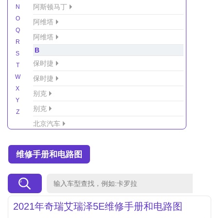
阿斯顿马丁
N
O
阿维塔
Q
阿维塔
R
B
S
保时捷
T
W
保时捷
X
别克
Y
别克
Z
北京汽车
北京汽车/北汽绅宝
维修手册和电路图
北京越野车
北汽-新能源
北汽制造
北汽威旺
2021年奇瑞艾瑞泽5E维修手册和电路图
北汽幻速