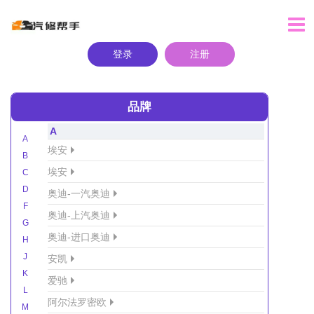
登录
注册
品牌
A
A
埃安
B
埃安
C
D
奥迪-一汽奥迪
F
奥迪-上汽奥迪
G
奥迪-进口奥迪
H
J
安凯
K
爱驰
L
阿尔法罗密欧
M