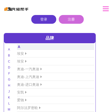
登录
注册
品牌
A
A
埃安
B
埃安
C
D
奥迪-一汽奥迪
F
奥迪-上汽奥迪
G
奥迪-进口奥迪
H
J
安凯
K
爱驰
L
阿尔法罗密欧
M