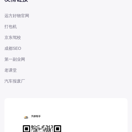
电动屋
道奇
远方好物官网
F
打包机
丰田-一汽丰田
京东驾校
丰田-一汽丰田
丰田-广汽丰田
成都SEO
丰田-广汽丰田
第一副业网
丰田-海外丰田
老课堂
丰田-进口丰田
汽车报废厂
方程豹
枫叶
法拉利
福特
福特
福特-江铃福特