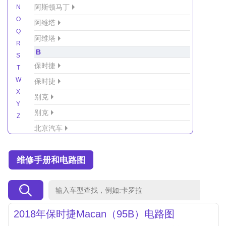
阿斯顿马丁
N
O
阿维塔
Q
阿维塔
R
B
S
保时捷
T
W
保时捷
X
别克
Y
别克
Z
北京汽车
北京汽车/北汽绅宝
维修手册和电路图
北京越野车
北汽-新能源
北汽制造
北汽威旺
2018年保时捷Macan（95B）电路图
北汽幻速