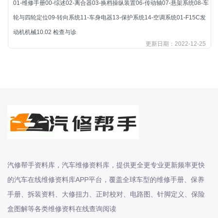
01-维修手册00-综述02-离合器03-换档操纵装置06-传动轴07-悬架系统08-车
北汽新能源
轮与四轮定位09-转向系统11-车身电器13-保护系统14-空调系统01-F15C发
北汽瑞翔
动机机械10.02 检查与诊
北汽绅宝
更新日期：2022-12-25
奔腾
奔腾
奔驰
宝沃
宝马
宝骏
宝骏
宾利
汽修帮手资料库，汽车维修资料库，提供更全更专业更新频率更快
本田
的汽车在线维修资料库APP平台，覆盖全球车型的维修手册、保养
本田-东风本田
手册、拆装资料、大修扭力、正时校对、电路图、针脚定义、保险
本田-广州本田
盒图解等各类维修资料在线查询阅读