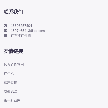
本田-海外本田
标致
联系我们
标致
标致-进口
16606257504
1397465413@qq.com
比亚迪
广东省广州市
比亚迪
比亚迪-海外版
友情链接
比亚迪商用车
比速
远方好物官网
C
打包机
传祺
京东驾校
创维
昌河
成都SEO
曹操
第一副业网
长丰猎豹