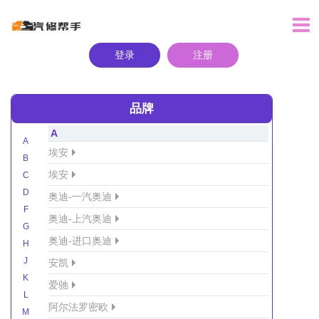
登录
注册
品牌
A
A
埃安
B
埃安
C
D
奥迪-一汽奥迪
F
奥迪-上汽奥迪
G
奥迪-进口奥迪
H
J
安凯
K
爱驰
L
阿尔法罗密欧
M