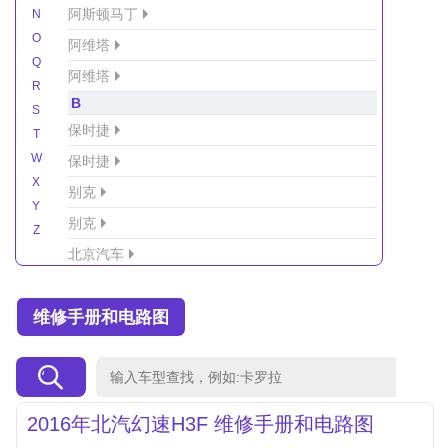
阿斯顿马丁
N
O
阿维塔
Q
阿维塔
R
B
S
保时捷
T
W
保时捷
X
别克
Y
别克
Z
北京汽车
北京汽车/北汽绅宝
维修手册和电路图
北京越野车
北汽-新能源
北汽制造
北汽威旺
2016年北汽幻速H3F 维修手册和电路图
北汽幻速