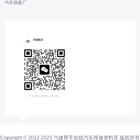
汽车报废厂
福特-江铃福特
福田-奥铃
福田-时代
福田-欧马可
福田汽车
菲亚特
飞凡
飞碟
G
GMC
国机智骏
观致
高合
H
Copyright © 2012-2023 汽修帮手在线汽车维修资料库 版权所有
Hyper 昊铂