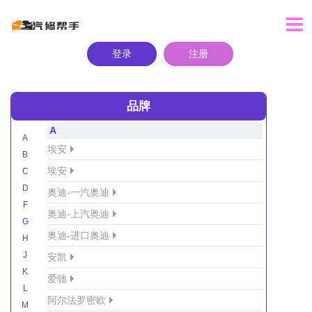
登录
注册
品牌
A
A
埃安
B
埃安
C
D
奥迪-一汽奥迪
F
奥迪-上汽奥迪
G
奥迪-进口奥迪
H
J
安凯
K
爱驰
L
阿尔法罗密欧
M