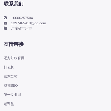
联系我们
电动屋
道奇
F
16606257504
1397465413@qq.com
丰田-一汽丰田
广东省广州市
丰田-一汽丰田
丰田-广汽丰田
友情链接
丰田-广汽丰田
丰田-海外丰田
远方好物官网
丰田-进口丰田
打包机
方程豹
京东驾校
枫叶
成都SEO
法拉利
福特
第一副业网
福特
老课堂
福特-江铃福特