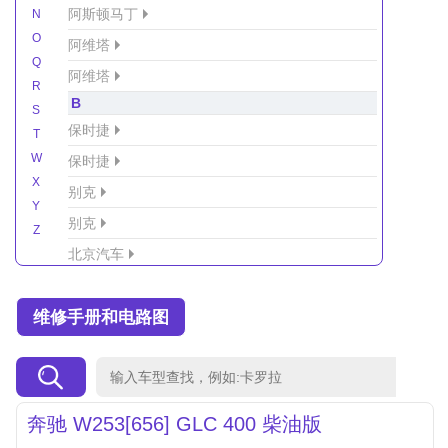
阿斯顿马丁
N
O
阿维塔
Q
阿维塔
R
B
S
保时捷
T
W
保时捷
X
别克
Y
别克
Z
北京汽车
北京汽车/北汽绅宝
维修手册和电路图
北京越野车
北汽-新能源
北汽制造
北汽威旺
奔驰 W253[656] GLC 400 柴油版
北汽幻速