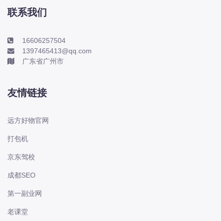
长城
联系我们
长安
长安-凯程
16606257504
1397465413@qq.com
长安-欧尚
广东省广州市
长安-睿行
长安-跨越
友情链接
D
DS
远方好物官网
DS
打包机
DS-进口
京东驾校
东南
东风富康
成都SEO
东风小康
第一副业网
东风景逸
老课堂
东风纳米