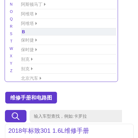
阿斯顿马丁
N
O
阿维塔
Q
阿维塔
R
B
S
保时捷
T
W
保时捷
X
别克
Y
别克
Z
北京汽车
北京汽车/北汽绅宝
维修手册和电路图
北京越野车
北汽-新能源
北汽制造
北汽威旺
2018年标致301 1.6L维修手册
北汽幻速