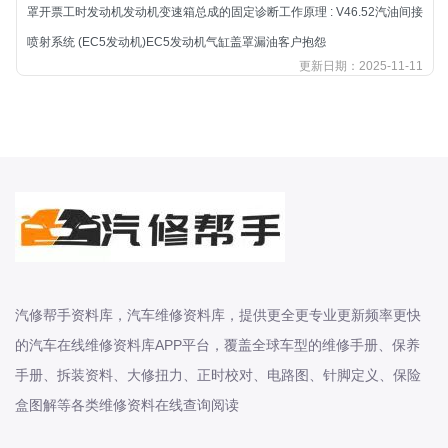
本田-海外本田
罩开票工时发动机发动机变速箱总成的固定诊断工作原理 : V46.52汽油间接
标致
喷射系统 (EC5发动机)EC5发动机气缸盖罩漏油客户抱怨
更新日期：2025-11-11
标致
标致-进口
比亚迪
比亚迪
比亚迪-海外版
比亚迪商用车
比速
C
传祺
汽修帮手资料库，汽车维修资料库，提供更全更专业更新频率更快
创维
的汽车在线维修资料库APP平台，覆盖全球车型的维修手册、保养
昌河
手册、拆装资料、大修扭力、正时校对、电路图、针脚定义、保险
曹操
盒图解等各类维修资料在线查询阅读
长丰猎豹