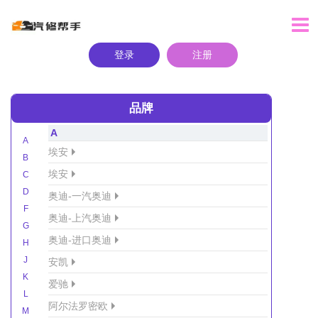
登录
注册
品牌
A
A
埃安
B
埃安
C
D
奥迪-一汽奥迪
F
奥迪-上汽奥迪
G
奥迪-进口奥迪
H
J
安凯
K
爱驰
L
阿尔法罗密欧
M