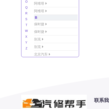
O
阿维塔
Q
阿维塔
R
B
S
保时捷
T
W
保时捷
X
别克
Y
别克
Z
北京汽车
北京汽车/北汽绅宝
北京越野车
北汽-新能源
北汽制造
北汽威旺
北汽幻速
联系我
北汽新能源