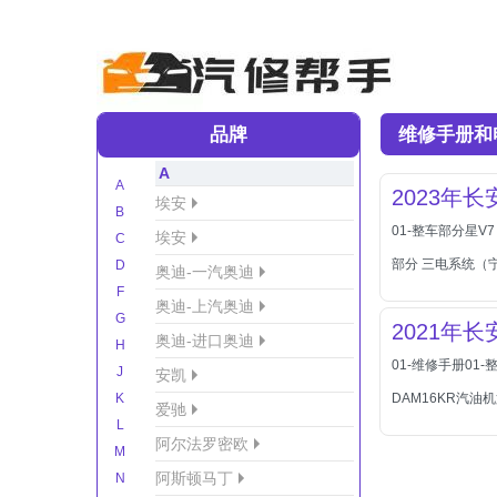
品牌
维修手册和
A
A
2023年
埃安
B
01-整车部分星V
埃安
C
部分 三电系统（
D
奥迪-一汽奥迪
F
奥迪-上汽奥迪
G
2021年
奥迪-进口奥迪
H
01-维修手册0
J
安凯
K
DAM16KR汽
爱驰
L
阿尔法罗密欧
M
阿斯顿马丁
N