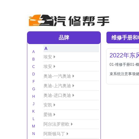
品牌
维修手册和
A
A
2022年
埃安
B
01-维修手册01
埃安
C
束系统注意事项
D
奥迪-一汽奥迪
F
奥迪-上汽奥迪
G
奥迪-进口奥迪
H
J
安凯
K
爱驰
L
阿尔法罗密欧
M
阿斯顿马丁
N