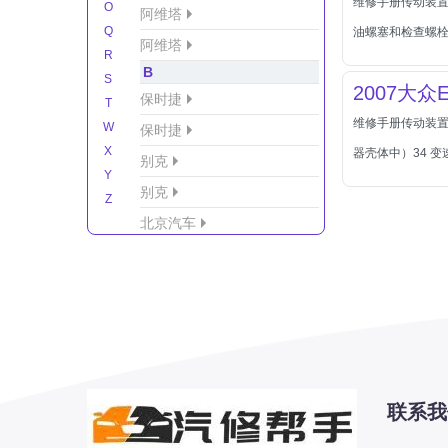
维修手册传动装置6
O
阿维塔
Q
油螺塞和检查螺栓
阿维塔
R
B
S
2007大众E
保时捷
T
维修手册传动装置
W
保时捷
X
器壳体中）34 
别克
Y
别克
Z
北京汽车
北京汽车/北汽绅宝
北京越野车
北汽-新能源
北汽制造
北汽威旺
北汽幻速
联系我
北汽新能源