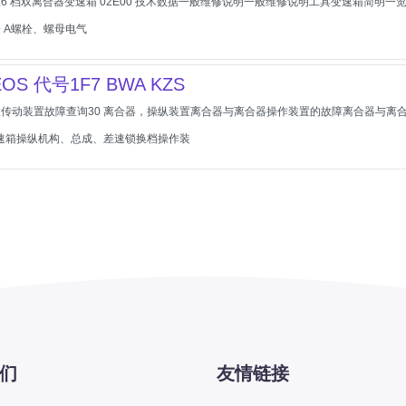
 档双离合器变速箱 02E00 技术数据一般维修说明一般维修说明工具变速箱简明一览 - 
 A螺栓、螺母电气
OS 代号1F7 BWA KZS
传动装置故障查询30 离合器，操纵装置离合器与离合器操作装置的故障离合器与离
变速箱操纵机构、总成、差速锁换档操作装
们
友情链接