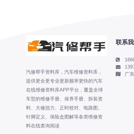
标致
标致
标致-进口
比亚迪
比亚迪
联系我
比亚迪-海外版
比亚迪商用车
166
139
比速
汽修帮手资料库，汽车维修资料库，
广
C
提供更全更专业更新频率更快的汽车
传祺
在线维修资料库APP平台，覆盖全球
创维
车型的维修手册、保养手册、拆装资
昌河
料、大修扭力、正时校对、电路图、
曹操
针脚定义、保险盒图解等各类维修资
长丰猎豹
料在线查询阅读
长城