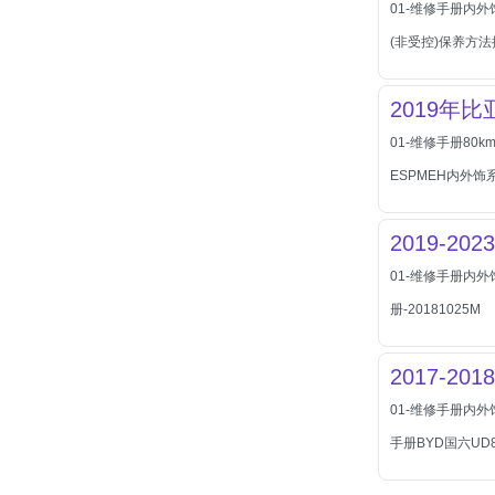
01-维修手册内外
北汽瑞翔
(非受控)保养方
北汽绅宝
奔腾
2019年比
奔腾
01-维修手册80
奔驰
ESPMEH内外饰
宝沃
宝马
2019-2
宝骏
01-维修手册内外饰
宝骏
册-20181025M
宾利
本田
2017-
本田-东风本田
01-维修手册内外
本田-广州本田
手册BYD国六UD
本田-海外本田