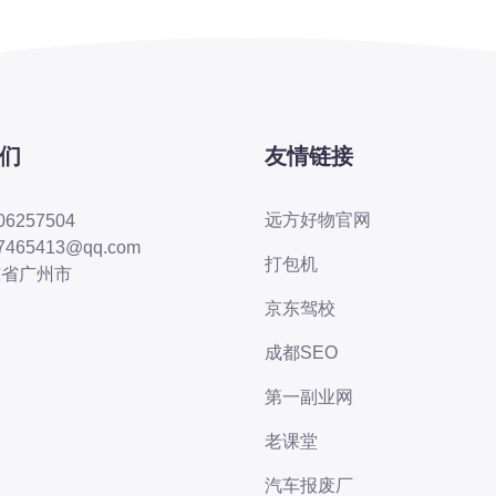
们
友情链接
远方好物官网
06257504
7465413@qq.com
打包机
东省广州市
京东驾校
成都SEO
第一副业网
老课堂
汽车报废厂