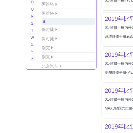
01-维修手册476Z
O
阿维塔
Q
阿维塔
R
2019年
B
S
01-维修手册内外
保时捷
T
系统维修手册底盘
W
保时捷
X
别克
Y
2019年
别克
Z
01-维修手册内外饰
北京汽车
冷却维修手册-ME
北京汽车/北汽绅宝
北京越野车
2019年
北汽-新能源
01-维修手册内
北汽制造
MAXDM国六维修
北汽威旺
北汽幻速
2019年
北汽新能源