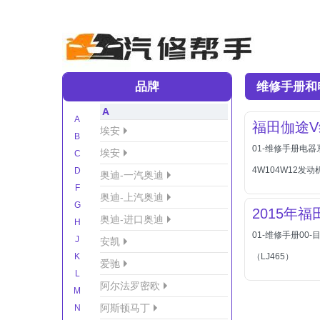
品牌
维修手册和
A
A
福田伽途
埃安
B
01-维修手册电
埃安
C
4W104W12发
D
奥迪-一汽奥迪
F
奥迪-上汽奥迪
G
2015年
奥迪-进口奥迪
H
01-维修手册00-
J
安凯
K
（LJ465）
爱驰
L
阿尔法罗密欧
M
阿斯顿马丁
N