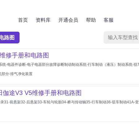
首页
资料库
开通会员
帮助
客服
电路图
V维修手册和电路图
器系统-电器件诊断-电子电器部分故障诊断制动制动系统-行车制动（液压）制动系统-驻车
动机部分-排气净化装置
福田伽途V3 V5维修手册和电路图
目录31-前悬架32-后悬架33-车轮与轮胎34-桥与传动轴35-行车制动36-驻车制动41A-变