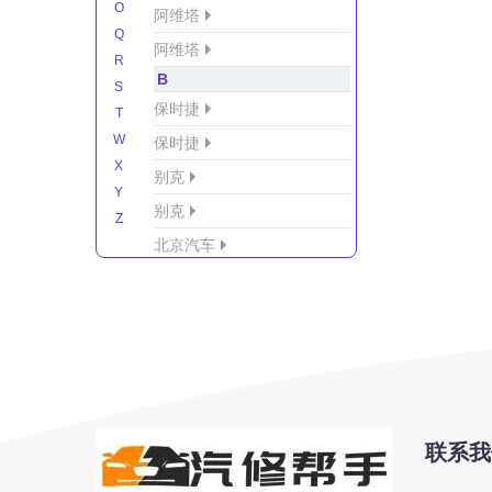
O
阿维塔
Q
阿维塔
R
B
S
保时捷
T
W
保时捷
X
别克
Y
别克
Z
北京汽车
北京汽车/北汽绅宝
北京越野车
北汽-新能源
北汽制造
北汽威旺
北汽幻速
联系我
北汽新能源