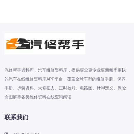
长城
长安
长安-凯程
长安-欧尚
长安-睿行
长安-跨越
D
DS
汽修帮手资料库，汽车维修资料库，提供更全更专业更新频率更快
DS
的汽车在线维修资料库APP平台，覆盖全球车型的维修手册、保养
DS-进口
手册、拆装资料、大修扭力、正时校对、电路图、针脚定义、保险
东南
盒图解等各类维修资料在线查询阅读
东风富康
东风小康
联系我们
东风景逸
东风纳米