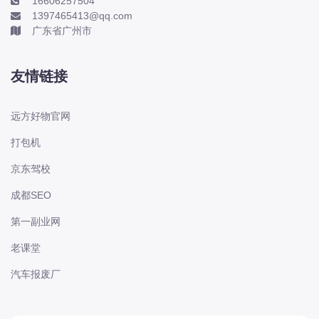
16606257504
1397465413@qq.com
东风股份
广东省广州市
东风菱智
东风轻型新能源
友情链接
东风风光
东风风度
远方好物官网
东风风神
打包机
东风风行
京东驾校
大乘
成都SEO
大众-一汽大众
大众-上汽大众
第一副业网
大众-江淮大众
老课堂
大众-进口大众
汽车报废厂
大力牛魔王
大通