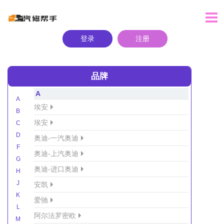
登录
注册
品牌
A
A
埃安
B
埃安
C
D
奥迪-一汽奥迪
F
奥迪-上汽奥迪
G
奥迪-进口奥迪
H
J
安凯
K
爱驰
L
阿尔法罗密欧
M