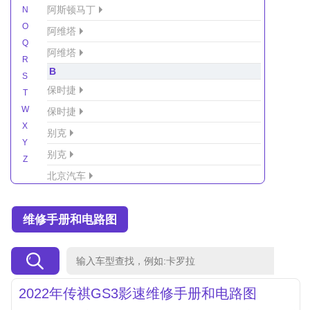
阿斯顿马丁
N
O
阿维塔
Q
阿维塔
R
B
S
保时捷
T
W
保时捷
X
别克
Y
别克
Z
北京汽车
北京汽车/北汽绅宝
维修手册和电路图
北京越野车
北汽-新能源
北汽制造
北汽威旺
2022年传祺GS3影速维修手册和电路图
北汽幻速