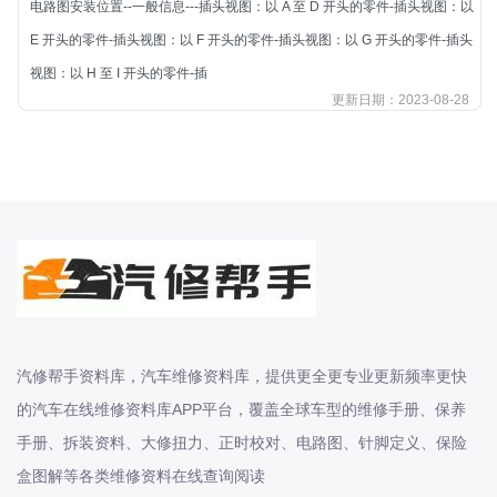
电路图安装位置--一般信息---插头视图：以 A 至 D 开头的零件-插头视图：以
北汽新能源
E 开头的零件-插头视图：以 F 开头的零件-插头视图：以 G 开头的零件-插头
北汽瑞翔
视图：以 H 至 I 开头的零件-插
北汽绅宝
更新日期：2023-08-28
奔腾
奔腾
奔驰
宝沃
宝马
宝骏
宝骏
宾利
汽修帮手资料库，汽车维修资料库，提供更全更专业更新频率更快
本田
的汽车在线维修资料库APP平台，覆盖全球车型的维修手册、保养
本田-东风本田
手册、拆装资料、大修扭力、正时校对、电路图、针脚定义、保险
本田-广州本田
盒图解等各类维修资料在线查询阅读