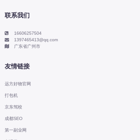
本田-海外本田
标致
联系我们
标致
标致-进口
16606257504
1397465413@qq.com
比亚迪
广东省广州市
比亚迪
比亚迪-海外版
友情链接
比亚迪商用车
比速
远方好物官网
C
打包机
传祺
京东驾校
创维
昌河
成都SEO
曹操
第一副业网
长丰猎豹