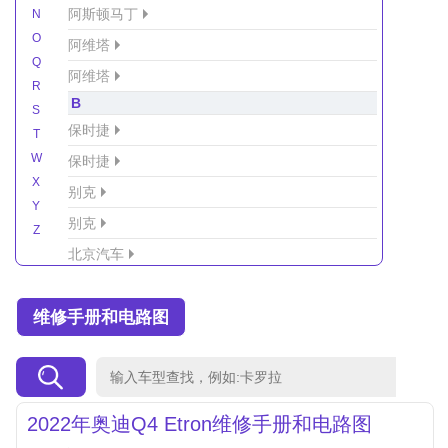
阿斯顿马丁
N
O
阿维塔
Q
阿维塔
R
B
S
保时捷
T
W
保时捷
X
别克
Y
别克
Z
北京汽车
北京汽车/北汽绅宝
维修手册和电路图
北京越野车
北汽-新能源
北汽制造
北汽威旺
2022年奥迪Q4 Etron维修手册和电路图
北汽幻速