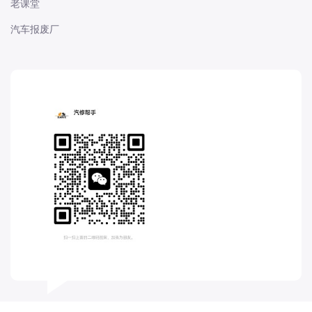
老课堂
长城
汽车报废厂
长安
长安-凯程
长安-欧尚
长安-睿行
长安-跨越
D
DS
DS
DS-进口
东南
东风富康
东风小康
东风景逸
东风纳米