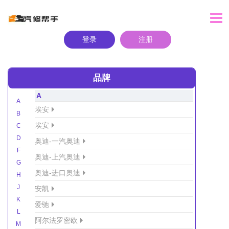
登录
注册
品牌
A
A
埃安
B
埃安
C
D
奥迪-一汽奥迪
F
奥迪-上汽奥迪
G
奥迪-进口奥迪
H
J
安凯
K
爱驰
L
阿尔法罗密欧
M