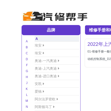
品牌
维修手册和
A
A
2022年
埃安
B
01-维修手册一
埃安
C
动机控制系统_D2
D
奥迪-一汽奥迪
F
奥迪-上汽奥迪
G
奥迪-进口奥迪
H
J
安凯
K
爱驰
L
阿尔法罗密欧
M
阿斯顿马丁
N