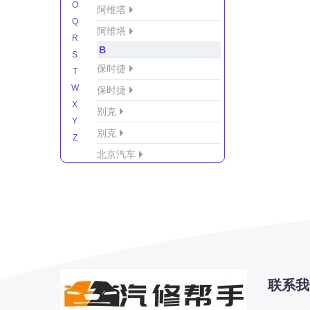
O
阿维塔
Q
阿维塔
R
B
S
保时捷
T
W
保时捷
X
别克
Y
别克
Z
北京汽车
北京汽车/北汽绅宝
北京越野车
北汽-新能源
北汽制造
北汽威旺
北汽幻速
联系我
北汽新能源